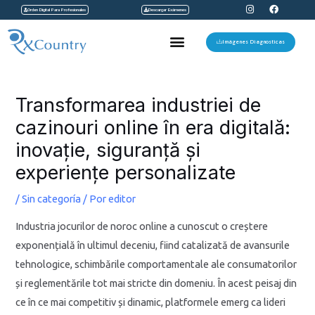
I
F
Ir
Orden Digital Para Profesionales
Descargar Exámenes
n
a
s
c
al
t
e
Menu
a
b
Imágenes Diagnosticas
contenido
g
o
r
o
a
k
Navegación
m
de
Transformarea industriei de
entradas
cazinouri online în era digitală:
inovație, siguranță și
experiențe personalizate
/
Sin categoría
/ Por
editor
Industria jocurilor de noroc online a cunoscut o creștere
exponențială în ultimul deceniu, fiind catalizată de avansurile
tehnologice, schimbările comportamentale ale consumatorilor
și reglementările tot mai stricte din domeniu. În acest peisaj din
ce în ce mai competitiv și dinamic, platformele emerg ca lideri