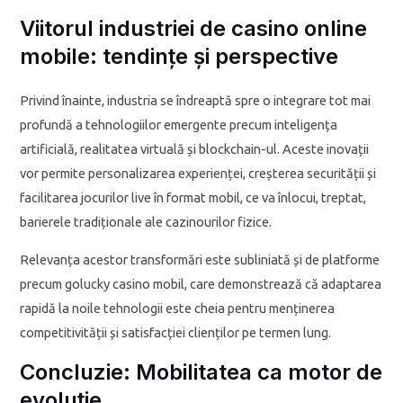
Viitorul industriei de casino online
mobile: tendințe și perspective
Privind înainte, industria se îndreaptă spre o integrare tot mai
profundă a tehnologiilor emergente precum inteligența
artificială, realitatea virtuală și blockchain-ul. Aceste inovații
vor permite personalizarea experienței, creșterea securității și
facilitarea jocurilor live în format mobil, ce va înlocui, treptat,
barierele tradiționale ale cazinourilor fizice.
Relevanța acestor transformări este subliniată și de platforme
precum golucky casino mobil, care demonstrează că adaptarea
rapidă la noile tehnologii este cheia pentru menținerea
competitivității și satisfacției clienților pe termen lung.
Concluzie: Mobilitatea ca motor de
evoluție