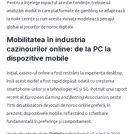
Pentru a înțelege impactul acestei tendințe, trebuie să
analizăm modul în care platformele de gambling se adaptează
la noile cerințe și cum aceste inovații modelează peisajul
global al jocurilor de noroc digitale.
Mobilitatea în industria
cazinourilor online: de la PC la
dispozitive mobile
Inițial, casino-ul online a fost restrâns la experiența desktop,
însă acest model a fost rapid depășit odată cu creșterea
smartphone-urilor și a tehnologiei 4G și 5G. Potrivit unui raport
recent al
European Gaming and Betting Association
, peste
70% din utilizatorii de jocuri de noroc online preferă, în
prezent, dispozitivele mobile, reflectând o schimbare
fundamentală în preferințe și comportament.
Un studiu efectuat de
Statista
indică faptul că, până în 2023,