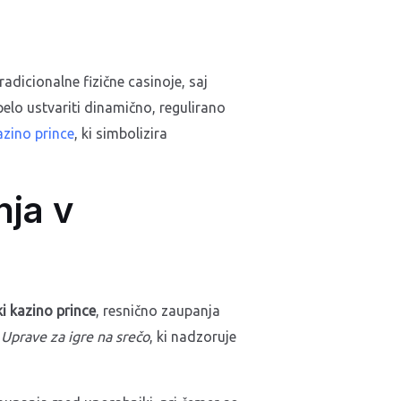
radicionalne fizične casinoje, saj
spelo ustvariti dinamično, regulirano
azino prince
, ki simbolizira
nja v
i kazino prince
, resnično zaupanja
i
Uprave za igre na srečo
, ki nadzoruje