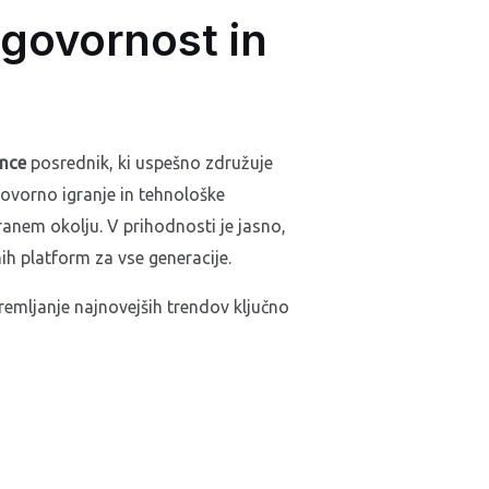
dgovornost in
ince
posrednik, ki uspešno združuje
govorno igranje in tehnološke
ranem okolju. V prihodnosti je jasno,
nih platform za vse generacije.
remljanje najnovejših trendov ključno