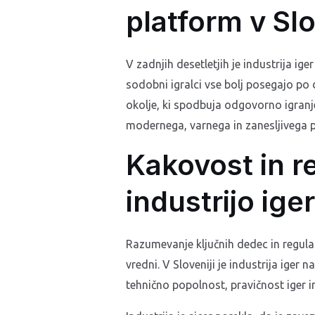
platform v Slo
V zadnjih desetletjih je industrija ige
sodobni igralci vse bolj posegajo po d
okolje, ki spodbuja odgovorno igranje
modernega, varnega in zanesljivega pa
Kakovost in re
industrijo ige
Razumevanje ključnih dedec in regulaci
vredni. V Sloveniji je industrija iger 
tehnično popolnost, pravičnost iger in