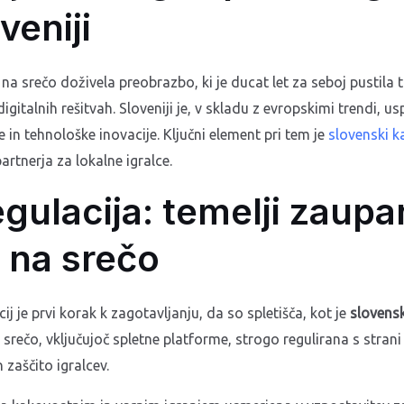
veniji
r na srečo doživela preobrazbo, ki je ducat let za seboj pustila t
igitalnih rešitvah. Sloveniji je, v skladu z evropskimi trendi, u
 in tehnološke inovacije. Ključni element pri tem je
slovenski k
rtnerja za lokalne igralce.
gulacija: temelji zaupa
r na srečo
j je prvi korak k zagotavljanju, da so spletišča, kot je
slovensk
na srečo, vključujoč spletne platforme, strogo regulirana s stran
 zaščito igralcev.