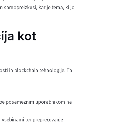
 samopreizkusi, kar je tema, ki jo
ija kot
osti in blockchain tehnologije. Ta
udbe posameznim uporabnikom na
d vsebinami ter preprečevanje