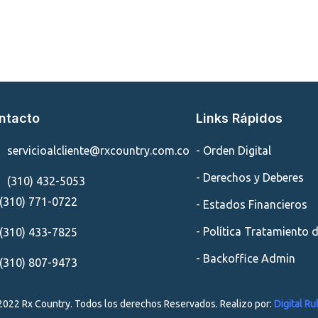
ntacto
Links Rápidos
servicioalcliente@rxcountry.com.co
- Orden Digital
- Derechos y Deberes
(310) 432-5053
(310) 771-0722
- Estados Financieros
- Política Tratamiento 
(310) 433-7825
- Backoffice Admin
(310) 807-9473
2022 Rx Country. Todos los derechos Reservados. Realizo por:
Digital Ru