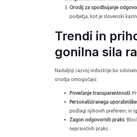
Orodij za spodbujanje odgovo
podjetja, kot je slovenski kazi
Trendi in prih
gonilna sila r
Nadaljnji razvoj industrije bo odvisen
orodja omogočajo:
Povečanje transparentnosti
: P
Personaliziranega uporabniške
podlagi njihovih preferenc in ig
Zagon odgovornih praks
: Blo
nepravičnih praks.