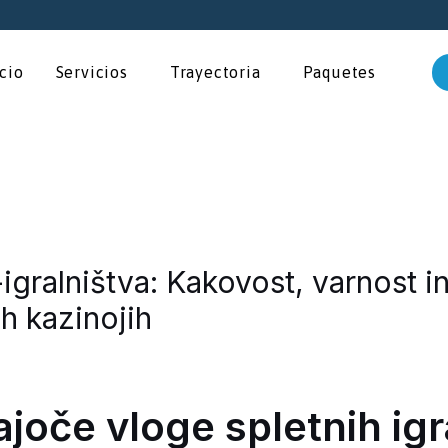
icio
Servicios
Trayectoria
Paquetes
-igralništva: Kakovost, varnost i
h kazinojih
joče vloge spletnih igr