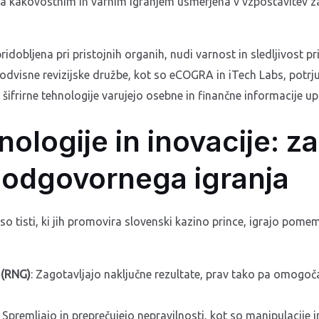
aveza kakovostnim in varnim igranjem usmerjena v vzpostavitev 
pridobljena pri pristojnih organih, nudi varnost in sledljivost pr
eodvisne revizijske družbe, kot so eCOGRA in iTech Labs, potrjuj
 šifrirne tehnologije varujejo osebne in finančne informacije u
ologije in inovacije: za
n odgovornega igranja
so tisti, ki jih promovira slovenski kazino prince, igrajo pome
 (RNG)
: Zagotavljajo naključne rezultate, prav tako pa omogoč
: Spremljajo in preprečujejo nepravilnosti, kot so manipulacije 