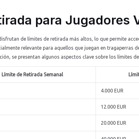
tirada para Jugadores 
disfrutan de límites de retirada más altos, lo que permite ac
ialmente relevante para aquellos que juegan en tragaperras d
ión, se presentan algunos aspectos clave sobre los límites de 
Límite de Retirada Semanal
Lími
4.000 EUR
12.000 EUR
20.000 EUR
40.000 EUR