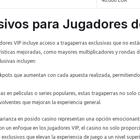
ivos para Jugadores de
ores VIP incluye acceso a tragaperras exclusivas que no están
rísticas mejoradas, como mayores multiplicadores y rondas d
usivas incluyen:
kpots que aumentan con cada apuesta realizada, permitiendo
s en películas o series populares, estas tragaperras no solo 
olventes que mejoran la experiencia general.
 varianza en posido casino representan una opción emocionan
n un enfoque en los jugadores VIP, el casino no solo proporci
exclusivos que elevan la experiencia de juego a un nivel superi