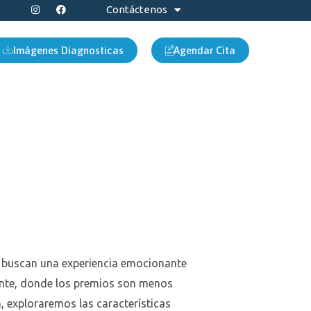
I
F
Contáctenos
n
a
s
c
t
e
a
b
Imágenes Diagnosticas
Agendar Cita
g
o
r
o
a
k
m
e buscan una experiencia emocionante
ente, donde los premios son menos
, exploraremos las características