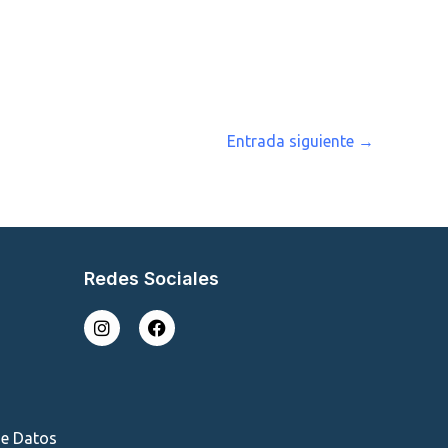
Entrada siguiente
→
Redes Sociales
I
F
n
a
s
c
t
e
a
b
g
o
r
o
de Datos
a
k