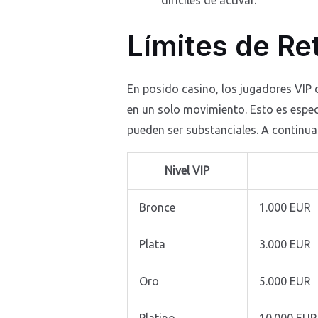
Límites de Re
En posido casino, los jugadores VIP 
en un solo movimiento. Esto es espec
pueden ser substanciales. A continuac
Nivel VIP
Bronce
1.000 EUR
Plata
3.000 EUR
Oro
5.000 EUR
Platino
10.000 EUR