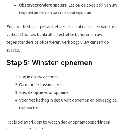
Observeer andere spelers:
Let op de speelstijl van uw
tegenstanders en pas uw strategie aan.
Een goede strategie kan het verschil maken tussen winst en
verlies. Door uw bankroll effectief te beheren en uw
tegenstanders te observeren, verhoogt u uw kansen op
succes.
Stap 5: Winsten opnemen
Log in op uw account.
Ga naar de kassier sectie.
Kies de optie voor opname.
Voer het bedrag in dat u wilt opnemen en bevestig de
transactie.
Het is belangrijk om te weten dat er opnamebeperkingen