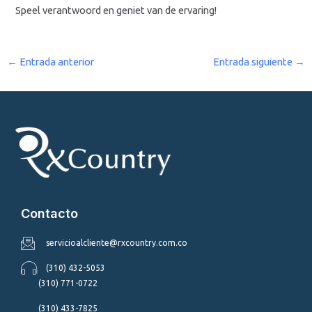
Speel verantwoord en geniet van de ervaring!
←
Entrada anterior
Entrada siguiente
→
Contacto
servicioalcliente@rxcountry.com.co
(310) 432-5053
(310) 771-0722
(310) 433-7825