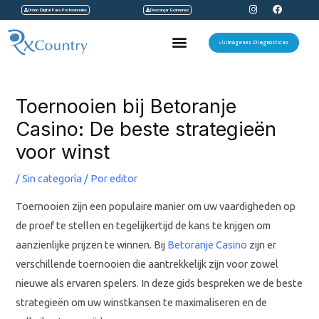
I
F
Ir
Orden Digital Para Profesionales
Descargar Exámenes
n
a
s
c
al
t
e
Menu
a
b
Imágenes Diagnosticas
contenido
g
o
r
o
a
k
Navegación
m
de
Toernooien bij Betoranje
entradas
Casino: De beste strategieën
voor winst
/
Sin categoría
/ Por
editor
Toernooien zijn een populaire manier om uw vaardigheden op
de proef te stellen en tegelijkertijd de kans te krijgen om
aanzienlijke prijzen te winnen. Bij
Betoranje Casino
zijn er
verschillende toernooien die aantrekkelijk zijn voor zowel
nieuwe als ervaren spelers. In deze gids bespreken we de beste
strategieën om uw winstkansen te maximaliseren en de