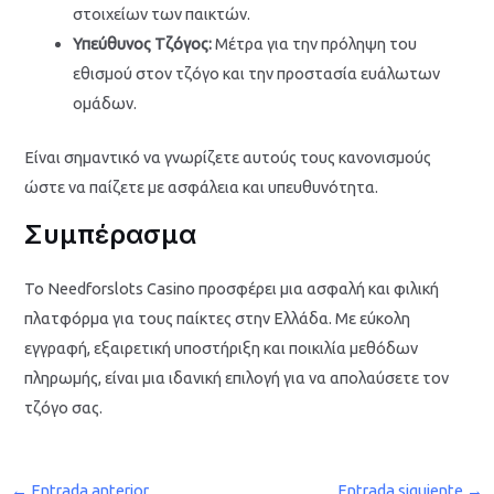
στοιχείων των παικτών.
Υπεύθυνος Τζόγος:
Μέτρα για την πρόληψη του
εθισμού στον τζόγο και την προστασία ευάλωτων
ομάδων.
Είναι σημαντικό να γνωρίζετε αυτούς τους κανονισμούς
ώστε να παίζετε με ασφάλεια και υπευθυνότητα.
Συμπέρασμα
Το Needforslots Casino προσφέρει μια ασφαλή και φιλική
πλατφόρμα για τους παίκτες στην Ελλάδα. Με εύκολη
εγγραφή, εξαιρετική υποστήριξη και ποικιλία μεθόδων
πληρωμής, είναι μια ιδανική επιλογή για να απολαύσετε τον
τζόγο σας.
←
Entrada anterior
Entrada siguiente
→