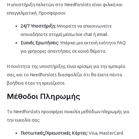
Η υποστήριξη πελατών στο Needforslots είναι φιλική και
επαγγελματική. Προσφέρουν:
24/7 Υποστήριξη:
Μπορείτε να επικοινωνείτε
οποιαδήποτε στιγμή μέσω live chat ή email.
Συχνές Ερωτήσεις:
Υπάρχει μια εκτενή ενότητα FAQ
για γρήγορες απαντήσεις σε κοινά θέματα.
Η ποιότητα της υποστήριξης είναι κρίσιμη για την εμπειρία
σας, και το Needforslots διασφαλίζει ότι θα έχετε πάντα
βοήθεια όταν τη χρειάζεστε.
Μέθοδοι Πληρωμής
Το Needforslots προσφέρει ποικιλία μεθόδων πληρωμής για
την ευκολία σας:
Πιστωτικές/Χρεωστικές Κάρτες:
Visa, MasterCard.