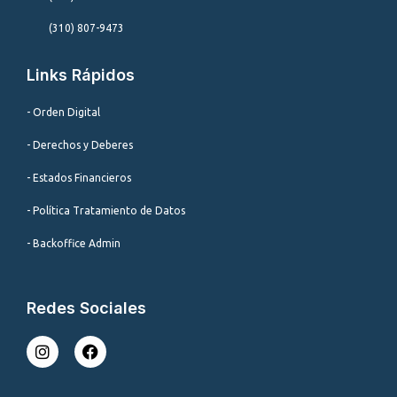
(310) 807-9473
Links Rápidos
- Orden Digital
- Derechos y Deberes
- Estados Financieros
- Política Tratamiento de Datos
- Backoffice Admin
Redes Sociales
I
F
n
a
s
c
t
e