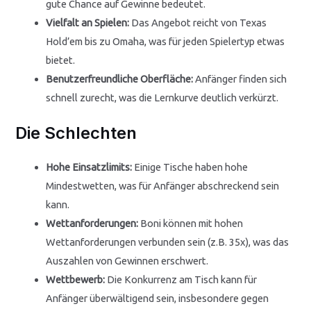
gute Chance auf Gewinne bedeutet.
Vielfalt an Spielen:
Das Angebot reicht von Texas
Hold’em bis zu Omaha, was für jeden Spielertyp etwas
bietet.
Benutzerfreundliche Oberfläche:
Anfänger finden sich
schnell zurecht, was die Lernkurve deutlich verkürzt.
Die Schlechten
Hohe Einsatzlimits:
Einige Tische haben hohe
Mindestwetten, was für Anfänger abschreckend sein
kann.
Wettanforderungen:
Boni können mit hohen
Wettanforderungen verbunden sein (z.B. 35x), was das
Auszahlen von Gewinnen erschwert.
Wettbewerb:
Die Konkurrenz am Tisch kann für
Anfänger überwältigend sein, insbesondere gegen