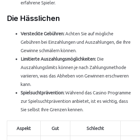
erfahrene Spieler.
Die Hässlichen
Versteckte Gebühren:
Achten Sie auf mögliche
Gebühren bei Einzahlungen und Auszahlungen, die Ihre
Gewinne schmälern können.
Limitierte Auszahlungsmöglichkeiten:
Die
Auszahlungslimits können je nach Zahlungsmethode
variieren, was das Abheben von Gewinnen erschweren
kann.
Spielsuchtprävention:
Während das Casino Programme
zur Spielsuchtprävention anbietet, ist es wichtig, dass
Sie selbst Ihre Grenzen kennen.
Aspekt
Gut
Schlecht