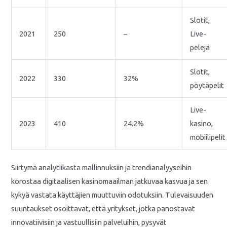
Slotit,
2021
250
–
Live-
pelejä
Slotit,
2022
330
32%
pöytäpelit
Live-
2023
410
24.2%
kasino,
mobiilipelit
Siirtymä analytiikasta mallinnuksiin ja trendianalyyseihin
korostaa digitaalisen kasinomaailman jatkuvaa kasvua ja sen
kykyä vastata käyttäjien muuttuviin odotuksiin. Tulevaisuuden
suuntaukset osoittavat, että yritykset, jotka panostavat
innovatiivisiin ja vastuullisiin palveluihin, pysyvät