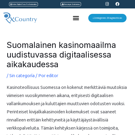
I
F
Ir
Orden Digital Para Profesionales
Descargar Exámenes
n
a
s
c
al
t
e
Menu
a
b
Imágenes Diagnosticas
contenido
g
o
r
o
a
k
Navegación
m
de
Suomalainen kasinomaailma
entradas
uudistuvassa digitaalisessa
aikakaudessa
/
Sin categoría
/ Por
editor
Kasinoteollisuus Suomessa on kokenut merkittäviä muutoksia
viimeisen vuosikymmenen aikana, erityisesti digitaalisen
vallankumouksen ja kuluttajien muuttuvien odotusten vuoksi.
Perinteiset kivijalkakasinoiden kokemukset ovat saaneet
rinnalleen erittäin kehittyneitä ja käyttäjäystävällisiä
verkkopalveluita. Tämän kehityksen kärjessä on toimijoita,