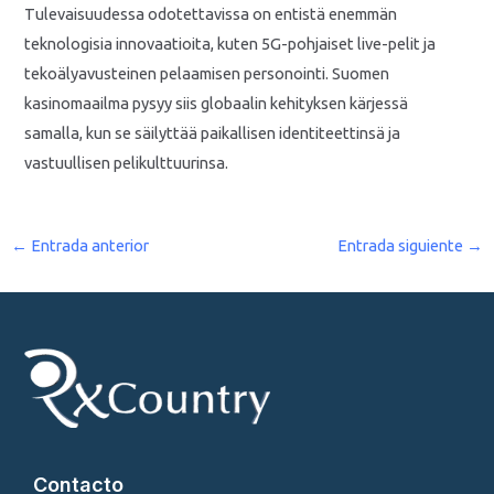
Tulevaisuudessa odotettavissa on entistä enemmän
teknologisia innovaatioita, kuten 5G-pohjaiset live-pelit ja
tekoälyavusteinen pelaamisen personointi. Suomen
kasinomaailma pysyy siis globaalin kehityksen kärjessä
samalla, kun se säilyttää paikallisen identiteettinsä ja
vastuullisen pelikulttuurinsa.
←
Entrada anterior
Entrada siguiente
→
Contacto