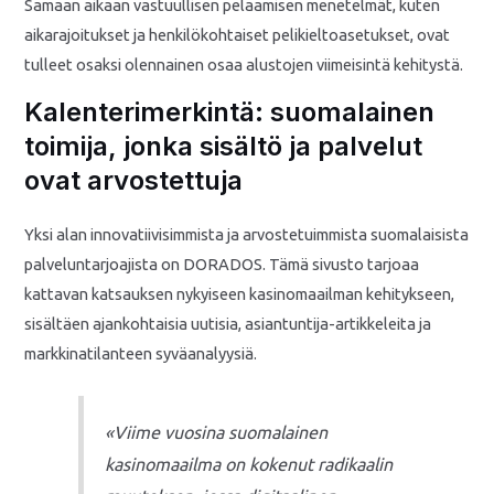
Samaan aikaan vastuullisen pelaamisen menetelmät, kuten
aikarajoitukset ja henkilökohtaiset pelikieltoasetukset, ovat
tulleet osaksi olennainen osaa alustojen viimeisintä kehitystä.
Kalenterimerkintä: suomalainen
toimija, jonka sisältö ja palvelut
ovat arvostettuja
Yksi alan innovatiivisimmista ja arvostetuimmista suomalaisista
palveluntarjoajista on DORADOS. Tämä sivusto tarjoaa
kattavan katsauksen nykyiseen kasinomaailman kehitykseen,
sisältäen ajankohtaisia uutisia, asiantuntija-artikkeleita ja
markkinatilanteen syväanalyysiä.
«Viime vuosina suomalainen
kasinomaailma on kokenut radikaalin