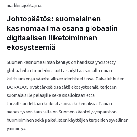
markkinajohtajina.
Johtopäätös: suomalainen
kasinomaailma osana globaalin
digitaalisen liiketoiminnan
ekosysteemiä
Suomen kasinomaailman kehitys on händissä yhdistetty
globaaleihin trendeihin, mutta säilyttää samalla oman
kulttuurisen ja sääntelyllisen identiteettinsä. Palvelut kuten
DORADOS ovat tärkeä osa tätä ekosysteemiä, tarjoten
suomalaisille pelaajille sekä sisällöltään että
turvallisuudeltaan korkeatasoisia kokemuksia. Tämän
menestyksen taustalla on Suomen sääntely-ympäristön
huomioiminen sekä paikallisten käyttäjien tarpeiden syvällinen
ymmärrys.