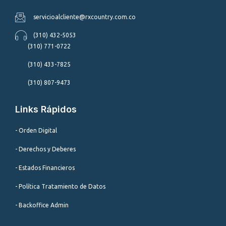
servicioalcliente@rxcountry.com.co
(310) 432-5053
(310) 771-0722
(310) 433-7825
(310) 807-9473
Links Rápidos
- Orden Digital
- Derechos y Deberes
- Estados Financieros
- Política Tratamiento de Datos
- Backoffice Admin