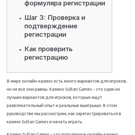
формуляра регистрации
Шаг 3: Проверка и
подтверждение
регистрации
Как проверить
регистрацию
В мире онлайн-казино есть много вариантов для игроков,
но не все они равны. Казино Sultan Games – это один из
лучших вариантов для игроков, которые ищут
развлекательный опыт и реальные выигрыши. В этом
руководстве мы рассмотрим, как зарегистрироваться в
казино Sultan Games и начать играть.
Казино Sultan Games – это популярное онлайн-казино,