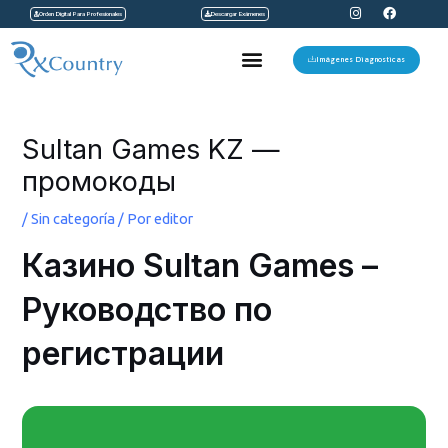
I
F
Ir
Orden Digital Para Profesionales
Descargar Exámenes
n
a
s
c
al
t
e
Menu
a
b
Imágenes Diagnosticas
contenido
g
o
r
o
a
k
Navegación
m
de
Sultan Games KZ —
entradas
промокоды
/
Sin categoría
/ Por
editor
Казино Sultan Games –
Руководство по
регистрации