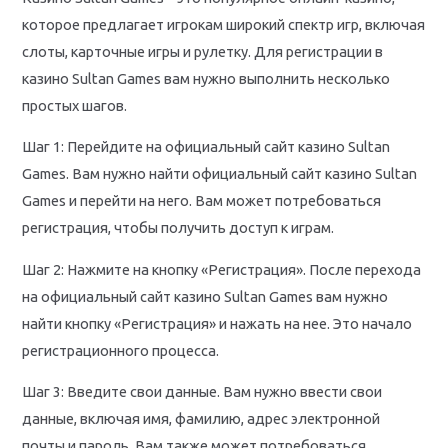
которое предлагает игрокам широкий спектр игр, включая
слоты, карточные игры и рулетку. Для регистрации в
казино Sultan Games вам нужно выполнить несколько
простых шагов.
Шаг 1: Перейдите на официальный сайт казино Sultan
Games. Вам нужно найти официальный сайт казино Sultan
Games и перейти на него. Вам может потребоваться
регистрация, чтобы получить доступ к играм.
Шаг 2: Нажмите на кнопку «Регистрация». После перехода
на официальный сайт казино Sultan Games вам нужно
найти кнопку «Регистрация» и нажать на нее. Это начало
регистрационного процесса.
Шаг 3: Введите свои данные. Вам нужно ввести свои
данные, включая имя, фамилию, адрес электронной
почты и пароль. Вам также может потребоваться