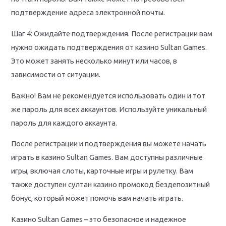
подтверждение адреса электронной почты.
Шаг 4: Ожидайте подтверждения. После регистрации вам
нужно ожидать подтверждения от казино Sultan Games.
Это может занять несколько минут или часов, в
зависимости от ситуации.
Важно! Вам не рекомендуется использовать один и тот
же пароль для всех аккаунтов. Используйте уникальный
пароль для каждого аккаунта.
После регистрации и подтверждения вы можете начать
играть в казино Sultan Games. Вам доступны различные
игры, включая слоты, карточные игры и рулетку. Вам
также доступен султан казино промокод бездепозитный
бонус, который может помочь вам начать играть.
Казино Sultan Games – это безопасное и надежное