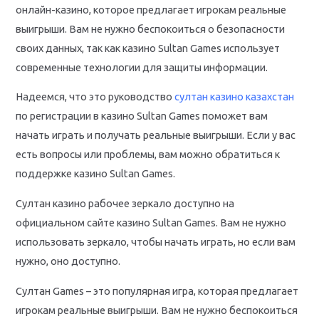
онлайн-казино, которое предлагает игрокам реальные
выигрыши. Вам не нужно беспокоиться о безопасности
своих данных, так как казино Sultan Games использует
современные технологии для защиты информации.
Надеемся, что это руководство
султан казино казахстан
по регистрации в казино Sultan Games поможет вам
начать играть и получать реальные выигрыши. Если у вас
есть вопросы или проблемы, вам можно обратиться к
поддержке казино Sultan Games.
Султан казино рабочее зеркало доступно на
официальном сайте казино Sultan Games. Вам не нужно
использовать зеркало, чтобы начать играть, но если вам
нужно, оно доступно.
Султан Games – это популярная игра, которая предлагает
игрокам реальные выигрыши. Вам не нужно беспокоиться