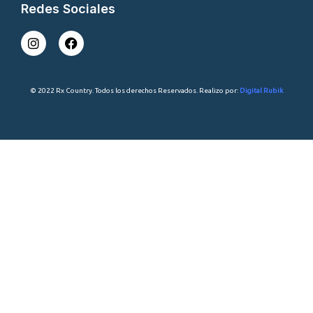
Redes Sociales
I
F
n
a
s
c
t
e
a
b
© 2022 Rx Country. Todos los derechos Reservados. Realizo por:
Digital Rubik
g
o
r
o
a
k
m