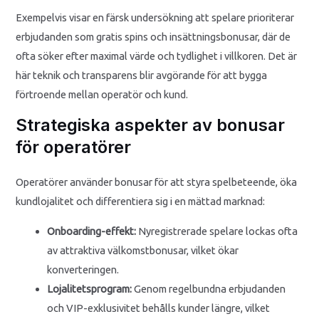
Exempelvis visar en färsk undersökning att spelare prioriterar
erbjudanden som gratis spins och insättningsbonusar, där de
ofta söker efter maximal värde och tydlighet i villkoren. Det är
här teknik och transparens blir avgörande för att bygga
förtroende mellan operatör och kund.
Strategiska aspekter av bonusar
för operatörer
Operatörer använder bonusar för att styra spelbeteende, öka
kundlojalitet och differentiera sig i en mättad marknad:
Onboarding-effekt:
Nyregistrerade spelare lockas ofta
av attraktiva välkomstbonusar, vilket ökar
konverteringen.
Lojalitetsprogram:
Genom regelbundna erbjudanden
och VIP-exklusivitet behålls kunder längre, vilket