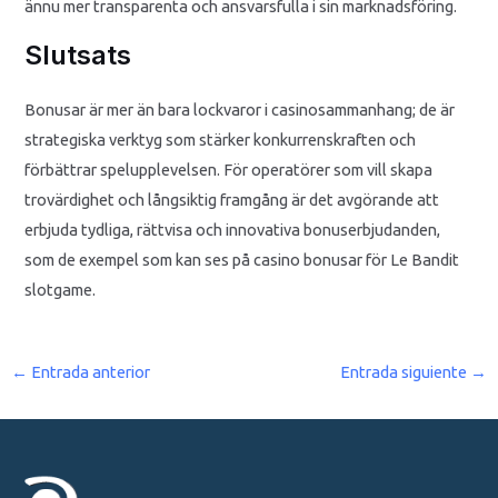
ännu mer transparenta och ansvarsfulla i sin marknadsföring.
Slutsats
Bonusar är mer än bara lockvaror i casinosammanhang; de är
strategiska verktyg som stärker konkurrenskraften och
förbättrar spelupplevelsen. För operatörer som vill skapa
trovärdighet och långsiktig framgång är det avgörande att
erbjuda tydliga, rättvisa och innovativa bonuserbjudanden,
som de exempel som kan ses på casino bonusar för Le Bandit
slotgame.
←
Entrada anterior
Entrada siguiente
→