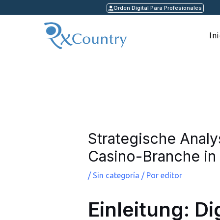
Ir
Orden Digital Para Profesionales
al
contenido
In
Navegación
de
entradas
Strategische Analy
Casino-Branche in
/
Sin categoría
/ Por
editor
Einleitung: Di