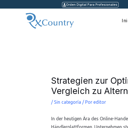
Ir
Orden Digital Para Profesionales
al
contenido
In
Navegación
de
entradas
Strategien zur Opt
Vergleich zu Altern
/
Sin categoría
/ Por
editor
In der heutigen Ära des Online-Handel
Händlerplattformen. Unternehmen ste