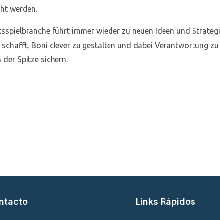
ht werden.
ksspielbranche führt immer wieder zu neuen Ideen und Strateg
es schafft, Boni clever zu gestalten und dabei Verantwortung z
 der Spitze sichern.
ntacto
Links Rápidos