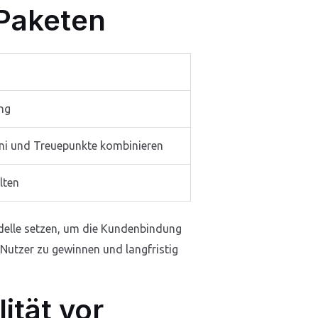
 Paketen
ng
oni und Treuepunkte kombinieren
lten
delle setzen, um die Kundenbindung
 Nutzer zu gewinnen und langfristig
ität vor