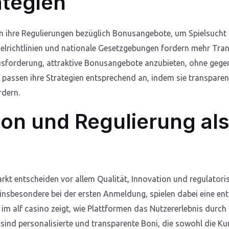
ategien
en ihre Regulierungen bezüglich Bonusangebote, um Spielsuch
ielrichtlinien und nationale Gesetzgebungen fordern mehr Tr
rausforderung, attraktive Bonusangebote anzubieten, ohne gege
no passen ihre Strategien entsprechend an, indem sie transpa
rdern.
tion und Regulierung al
kt entscheiden vor allem Qualität, Innovation und regulator
insbesondere bei der ersten Anmeldung, spielen dabei eine ent
 alf casino zeigt, wie Plattformen das Nutzererlebnis durch 
ind personalisierte und transparente Boni, die sowohl die K