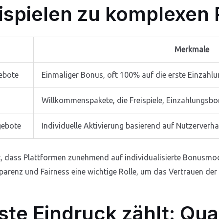
ispielen zu komplexen
Merkmale
ebote
Einmaliger Bonus, oft 100% auf die erste Einzahlu
Willkommenspakete, die Freispiele, Einzahlungsb
gebote
Individuelle Aktivierung basierend auf Nutzerverha
t, dass Plattformen zunehmend auf individualisierte Bonusmo
parenz und Fairness eine wichtige Rolle, um das Vertrauen der
te Eindruck zählt: Qual