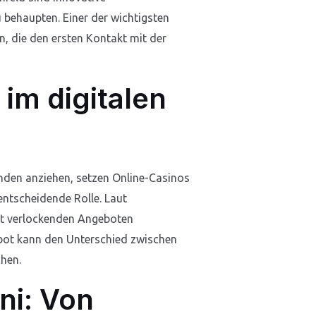
 behaupten. Einer der wichtigsten
, die den ersten Kontakt mit der
im digitalen
nden anziehen, setzen Online-Casinos
 entscheidende Rolle. Laut
it verlockenden Angeboten
bot kann den Unterschied zwischen
chen.
ni: Von