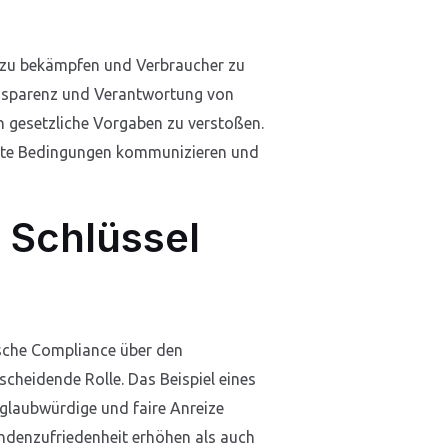
t zu bekämpfen und Verbraucher zu
ansparenz und Verantwortung von
n gesetzliche Vorgaben zu verstoßen.
rente Bedingungen kommunizieren und
s Schlüssel
ische Compliance über den
scheidende Rolle. Das Beispiel eines
glaubwürdige und faire Anreize
undenzufriedenheit erhöhen als auch