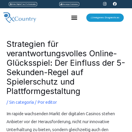
I
F
Ir
Orden Digital Para Profesionales
Descargar Exámenes
n
a
s
c
al
t
e
Menu
a
b
Imágenes Diagnosticas
contenido
g
o
r
o
a
k
Navegación
m
de
Strategien für
entradas
verantwortungsvolles Online-
Glücksspiel: Der Einfluss der 5-
Sekunden-Regel auf
Spielerschutz und
Plattformgestaltung
/
Sin categoría
/ Por
editor
Im rapide wachsenden Markt der digitalen Casinos stehen
Anbieter vor der Herausforderung, nicht nur innovative
Unterhaltung zu bieten, sondern gleichzeitig auch den