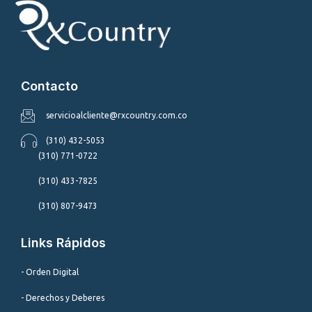
Contacto
servicioalcliente@rxcountry.com.co
(310) 432-5053
(310) 771-0722
(310) 433-7825
(310) 807-9473
Links Rápidos
- Orden Digital
- Derechos y Deberes