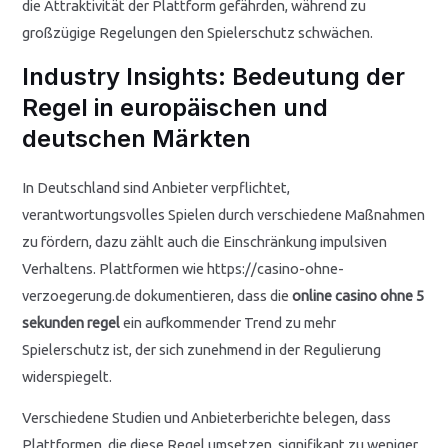
die Attraktivität der Plattform gefährden, während zu
großzügige Regelungen den Spielerschutz schwächen.
Industry Insights: Bedeutung der
Regel in europäischen und
deutschen Märkten
In Deutschland sind Anbieter verpflichtet,
verantwortungsvolles Spielen durch verschiedene Maßnahmen
zu fördern, dazu zählt auch die Einschränkung impulsiven
Verhaltens. Plattformen wie https://casino-ohne-
verzoegerung.de dokumentieren, dass die
online casino ohne 5
sekunden regel
ein aufkommender Trend zu mehr
Spielerschutz ist, der sich zunehmend in der Regulierung
widerspiegelt.
Verschiedene Studien und Anbieterberichte belegen, dass
Plattformen, die diese Regel umsetzen, signifikant zu weniger