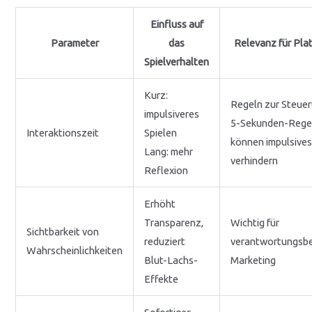
Einfluss auf
Parameter
das
Relevanz für Pla
Spielverhalten
Kurz:
Regeln zur Steuer
impulsiveres
5-Sekunden-Regel
Interaktionszeit
Spielen
können impulsives
Lang: mehr
verhindern
Reflexion
Erhöht
Transparenz,
Wichtig für
Sichtbarkeit von
reduziert
verantwortungsb
Wahrscheinlichkeiten
Blut-Lachs-
Marketing
Effekte