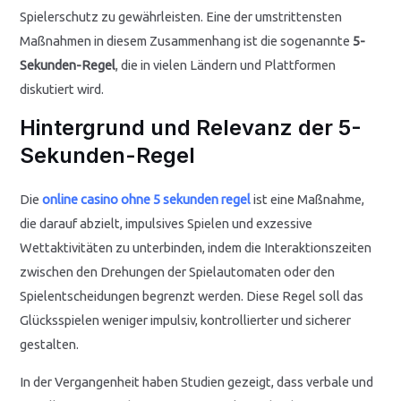
Spielerschutz zu gewährleisten. Eine der umstrittensten
Maßnahmen in diesem Zusammenhang ist die sogenannte
5-
Sekunden-Regel
, die in vielen Ländern und Plattformen
diskutiert wird.
Hintergrund und Relevanz der 5-
Sekunden-Regel
Die
online casino ohne 5 sekunden regel
ist eine Maßnahme,
die darauf abzielt, impulsives Spielen und exzessive
Wettaktivitäten zu unterbinden, indem die Interaktionszeiten
zwischen den Drehungen der Spielautomaten oder den
Spielentscheidungen begrenzt werden. Diese Regel soll das
Glücksspielen weniger impulsiv, kontrollierter und sicherer
gestalten.
In der Vergangenheit haben Studien gezeigt, dass verbale und