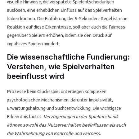
visuelle Hinweise, die verspätete Spielentscheidungen
auslösen, eine erheblichen Einfluss auf das Spielverhalten
haben können. Die Einführung der 5-Sekunden-Regel ist eine
Reaktion auf diese Erkenntnisse, soll aber auch die Fairness
gegenüber Spielern erhöhen, indem sie den Druck auf
impulsives Spielen mindert.
Die wissenschaftliche Fundierung:
Verstehen, wie Spielverhalten
beeinflusst wird
Prozesse beim Glücksspiel unterliegen komplexen
psychologischen Mechanismen, darunter Impulsivität,
Erwartungshaltung und Suchtentwicklung. Die wichtigste
Erkenntnis lautet:
Verzögerungen in der Spielmechanik
können sowohl das Nutzerverhalten beeinflussen als auch
die Wahrnehmung von Kontrolle und Fairness
.