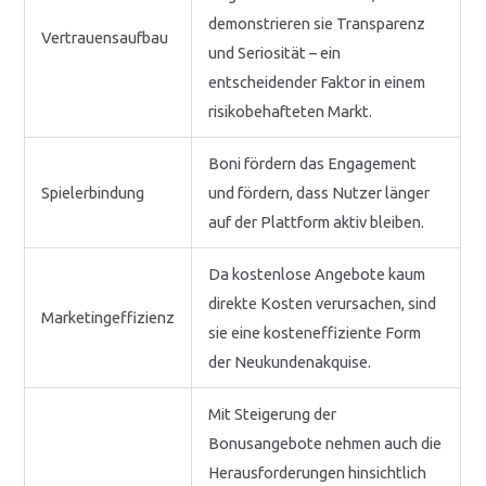
demonstrieren sie Transparenz
Vertrauensaufbau
und Seriosität – ein
entscheidender Faktor in einem
risikobehafteten Markt.
Boni fördern das Engagement
Spielerbindung
und fördern, dass Nutzer länger
auf der Plattform aktiv bleiben.
Da kostenlose Angebote kaum
direkte Kosten verursachen, sind
Marketingeffizienz
sie eine kosteneffiziente Form
der Neukundenakquise.
Mit Steigerung der
Bonusangebote nehmen auch die
Herausforderungen hinsichtlich