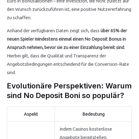
Euro in Bonusaktionen – eine Investition, die nicht zuletzt auf
den Wunsch zurückzuführen ist, eine positive Nutzererfahrung
zu schaffen.
Anhand der verfügbaren Daten zeigt sich, dass
über 65% der
neuen Spieler mindestens einmal einen No Deposit Bonus in
Anspruch nehmen, bevor sie zu einer Einzahlung bereit sind
.
Hierbei gilt, dass die Qualität und Transparenz der
Angebotsbedingungen entscheidend für die Conversion-Rate
sind.
Evolutionäre Perspektiven: Warum
sind No Deposit Boni so populär?
Aspekt
Bedeutung
Indem Casinos kostenlose
Angebote bereitstellen,