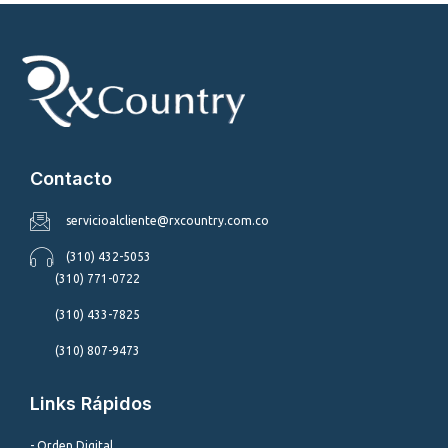
Contacto
servicioalcliente@rxcountry.com.co
(310) 432-5053
(310) 771-0722
(310) 433-7825
(310) 807-9473
Links Rápidos
- Orden Digital