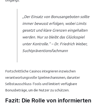
Umgangs:
„Der Einsatz von Bonusangeboten sollte
immer bewusst erfolgen, wobei Limits
gesetzt und klare Grenzen eingehalten
werden. Nur so bleibt das Glücksspiel
unter Kontrolle.“ – Dr. Friedrich Weber,
Suchtpräventionsfachmann
Fortschrittliche Casinos integrieren inzwischen
verantwortungsvolle Spielmechanismen, darunter
Selbstausschluss-Tools und limitiert verfügbare
Bonusbeträge, um die Nutzer zu schützen.
Fazit: Die Rolle von informierten