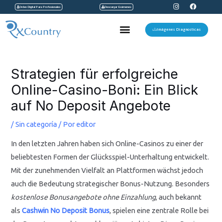
I
F
Ir
Orden Digital Para Profesionales
Descargar Exámenes
n
a
s
c
al
t
e
Menu
a
b
Imágenes Diagnosticas
contenido
g
o
r
o
a
k
Navegación
m
de
Strategien für erfolgreiche
entradas
Online-Casino-Boni: Ein Blick
auf No Deposit Angebote
/
Sin categoría
/ Por
editor
In den letzten Jahren haben sich Online-Casinos zu einer der
beliebtesten Formen der Glücksspiel-Unterhaltung entwickelt.
Mit der zunehmenden Vielfalt an Plattformen wächst jedoch
auch die Bedeutung strategischer Bonus-Nutzung. Besonders
kostenlose Bonusangebote ohne Einzahlung
, auch bekannt
als
Cashwin No Deposit Bonus
, spielen eine zentrale Rolle bei