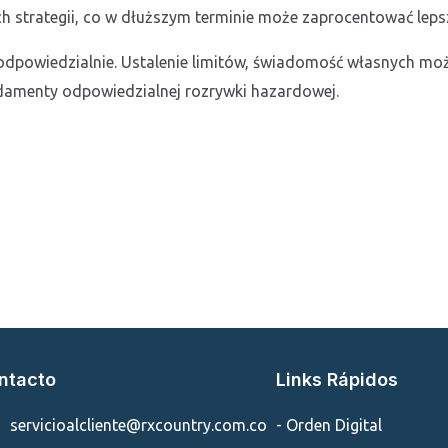
ch strategii, co w dłuższym terminie może zaprocentować le
dpowiedzialnie. Ustalenie limitów, świadomość własnych moż
damenty odpowiedzialnej rozrywki hazardowej.
ntacto
Links Rápidos
servicioalcliente@rxcountry.com.co
- Orden Digital