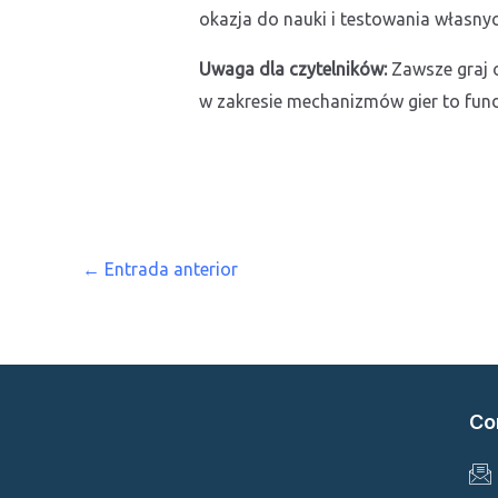
okazja do nauki i testowania własny
Uwaga dla czytelników:
Zawsze graj o
w zakresie mechanizmów gier to fun
←
Entrada anterior
Co