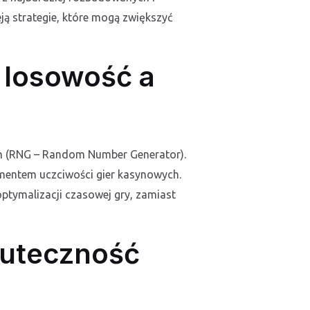
ą strategie, które mogą zwiększyć
 losowość a
ch (RNG – Random Number Generator).
mentem uczciwości gier kasynowych.
optymalizacji czasowej gry, zamiast
kuteczność