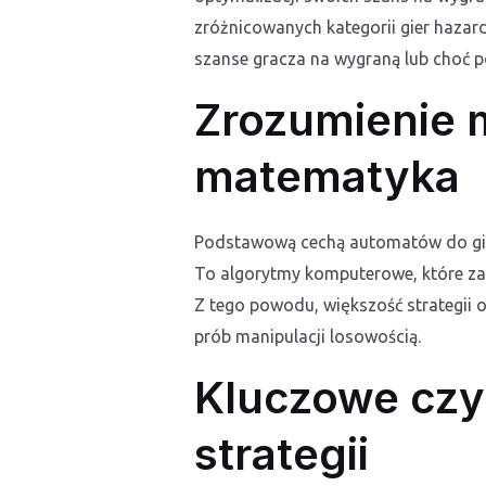
zróżnicowanych kategorii gier hazar
szanse gracza na wygraną lub choć p
Zrozumienie 
matematyka
Podstawową cechą automatów do gier
To algorytmy komputerowe, które za
Z tego powodu, większość strategii o
prób manipulacji losowością.
Kluczowe czy
strategii