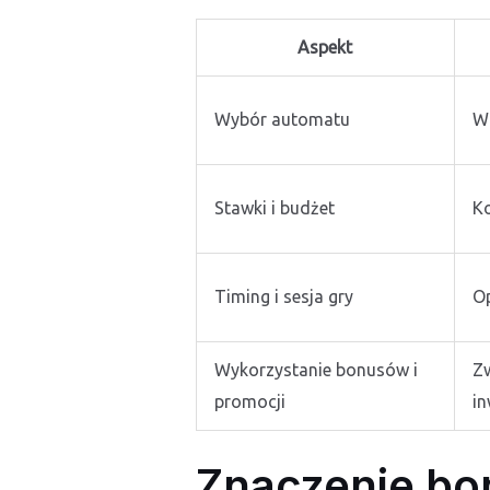
Aspekt
Wybór automatu
Wp
Stawki i budżet
Ko
Timing i sesja gry
Op
Wykorzystanie bonusów i
Zw
promocji
in
Znaczenie bo