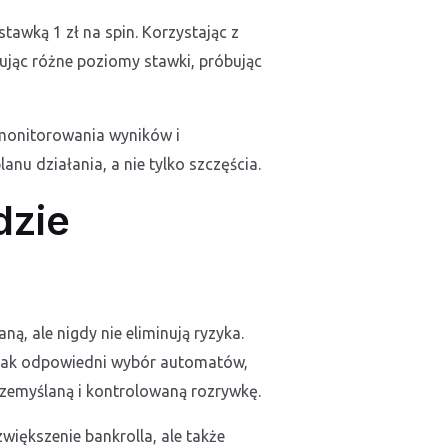
tawką 1 zł na spin. Korzystając z
tując różne poziomy stawki, próbując
monitorowania wyników i
nu działania, a nie tylko szczęścia.
dzie
, ale nigdy nie eliminują ryzyka.
dnak odpowiedni wybór automatów,
zemyślaną i kontrolowaną rozrywkę.
większenie bankrolla, ale także