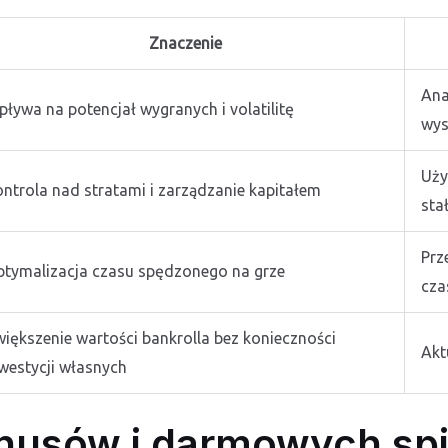
Znaczenie
Ana
ływa na potencjał wygranych i volatilitę
wys
Uży
ntrola nad stratami i zarządzanie kapitałem
sta
Prz
tymalizacja czasu spędzonego na grze
cza
iększenie wartości bankrolla bez konieczności
Akt
westycji własnych
nusów i darmowych sp