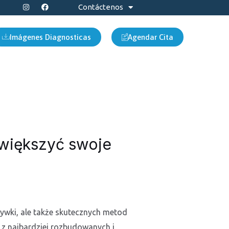
I
F
Contáctenos
n
a
s
c
t
e
a
b
Imágenes Diagnosticas
Agendar Cita
g
o
r
o
a
k
m
zwiększyć swoje
rywki, ale także skutecznych metod
ą z najbardziej rozbudowanych i