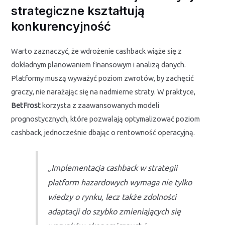
strategiczne kształtują
konkurencyjność
Warto zaznaczyć, że wdrożenie cashback wiąże się z
dokładnym planowaniem finansowym i analizą danych.
Platformy muszą wyważyć poziom zwrotów, by zachęcić
graczy, nie narażając się na nadmierne straty. W praktyce,
BetFrost
korzysta z zaawansowanych modeli
prognostycznych, które pozwalają optymalizować poziom
cashback, jednocześnie dbając o rentowność operacyjną.
„Implementacja cashback w strategii
platform hazardowych wymaga nie tylko
wiedzy o rynku, lecz także zdolności
adaptacji do szybko zmieniających się