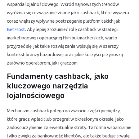
wsparcia lojalnościowego. Wśród najnowszych trendów
wyróżnia się rozwiązanie znane jako
cashback
, które wywiera
coraz większy wpływ na postrzeganie platform takich jak
BetFrost
. Aby lepiej zrozumieć rolę cashback w strategii
marketingowej i operacyjnej firm bukmacherskich, warto
przyjrzeć się, jak takie rozwiązania wpisują się w szerszy
kontekst branży hazardowej oraz jakie korzyści przynoszą
zarówno operatorom, jak i graczom.
Fundamenty cashback, jako
kluczowego narzędzia
lojalnościowego
Mechanizm cashback polega na zwrocie części pieniędzy,
które gracz wpłacił lub przegrał w określonym okresie, jako
zadośćuczynienie za ewentualne straty. Ta forma wsparcia nie
tylko zwiększa bankowność klientów, ale także buduje trwałę