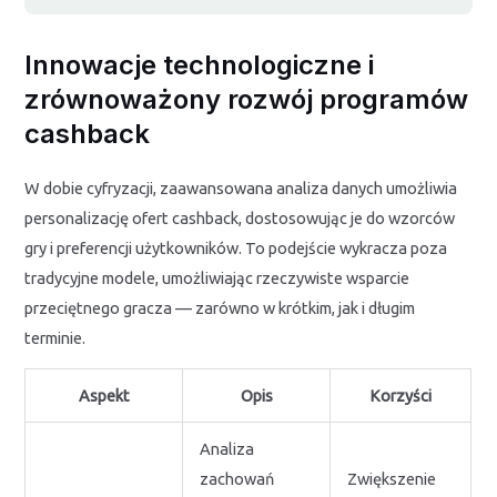
Innowacje technologiczne i
zrównoważony rozwój programów
cashback
W dobie cyfryzacji, zaawansowana analiza danych umożliwia
personalizację ofert cashback, dostosowując je do wzorców
gry i preferencji użytkowników. To podejście wykracza poza
tradycyjne modele, umożliwiając rzeczywiste wsparcie
przeciętnego gracza — zarówno w krótkim, jak i długim
terminie.
Aspekt
Opis
Korzyści
Analiza
zachowań
Zwiększenie