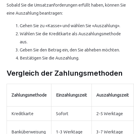
Sobald Sie die Umsatzanforderungen erfüllt haben, können Sie
eine Auszahlung beantragen:
Gehen Sie zu «Kasse» und wählen Sie «Auszahlung».
Wählen Sie die Kreditkarte als Auszahlungsmethode
aus.
Geben Sie den Betrag ein, den Sie abheben möchten.
Bestätigen Sie die Auszahlung.
Vergleich der Zahlungsmethoden
Zahlungsmethode
Einzahlungszeit
Auszahlungszeit
Kreditkarte
Sofort
2-5 Werktage
Banküberweisung
1-3 Werktage
3-7 Werktage