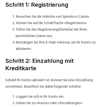
Schritt 1: Registrierung
Besuchen Sie die Website von Spinoloco Casino.
Klicken Sie auf die Schaltfläche «Registrieren».
Füllen Sie das Registrierungsformular mit Ihren
persönlichen Daten aus.
Bestätigen Sie Ihre E-Mail-Adresse, um Ihr Konto zu
aktivieren.
Schritt 2: Einzahlung mit
Kreditkarte
Sobald Ihr Konto aktiviert ist, können Sie eine Einzahlung
vornehmen. Beachten Sie dabei folgende Schritte:
Loggen Sie sich in Ihr Konto ein.
Gehen Sie zu «Kasse» oder «Einzahlungen».