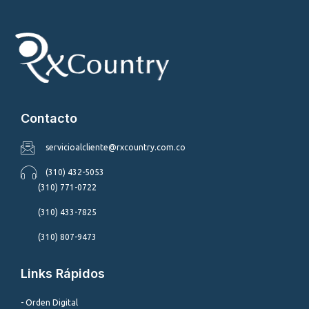
Contacto
servicioalcliente@rxcountry.com.co
(310) 432-5053
(310) 771-0722
(310) 433-7825
(310) 807-9473
Links Rápidos
- Orden Digital