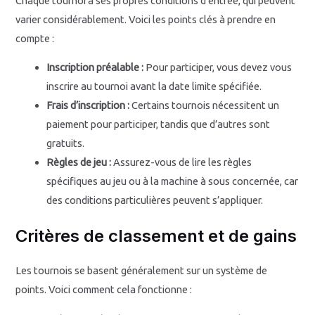
Chaque tournoi a ses propres conditions d’entrée, qui peuvent
varier considérablement. Voici les points clés à prendre en
compte :
Inscription préalable :
Pour participer, vous devez vous
inscrire au tournoi avant la date limite spécifiée.
Frais d’inscription :
Certains tournois nécessitent un
paiement pour participer, tandis que d’autres sont
gratuits.
Règles de jeu :
Assurez-vous de lire les règles
spécifiques au jeu ou à la machine à sous concernée, car
des conditions particulières peuvent s’appliquer.
Critères de classement et de gains
Les tournois se basent généralement sur un système de
points. Voici comment cela fonctionne :