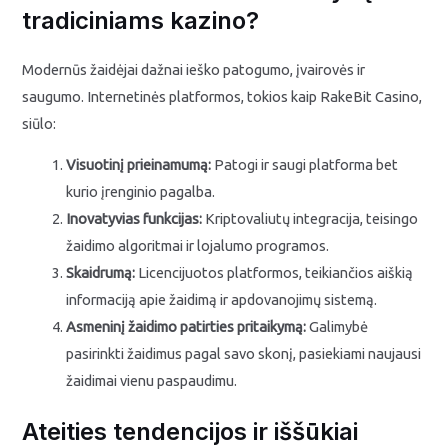
tradiciniams kazino?
Modernūs žaidėjai dažnai ieško patogumo, įvairovės ir
saugumo. Internetinės platformos, tokios kaip RakeBit Casino,
siūlo:
Visuotinį prieinamumą:
Patogi ir saugi platforma bet
kurio įrenginio pagalba.
Inovatyvias funkcijas:
Kriptovaliutų integracija, teisingo
žaidimo algoritmai ir lojalumo programos.
Skaidrumą:
Licencijuotos platformos, teikiančios aiškią
informaciją apie žaidimą ir apdovanojimų sistemą.
Asmeninį žaidimo patirties pritaikymą:
Galimybė
pasirinkti žaidimus pagal savo skonį, pasiekiami naujausi
žaidimai vienu paspaudimu.
Ateities tendencijos ir iššūkiai