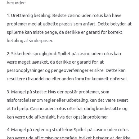
herunder:
1. Uretfærdig betaling: Bedste casino uden rofus kan have
problemer med at udbelte præcis som anført. Dette betyder, at
spillerne kan miste penge, da der ikke er garanti for korrekt
betaling af vinderpriser.
2. Sikkerhedssproglighed: Spillet på casino uden rofus kan
være meget uønsket, da der ikke er garanti for, at
personoplysninger og pengeoverføringer er sikre. Dette kan
resultere i frauddeling eller anden form for kriminelt opførsel.
3. Mangel på støtte: Hvis der opstår problemer, som
misforståelser om regler eller udbetaling, kan det være svært
at få hjælp. Casino uden rofus ofte har dårlig kundestøtte og
kan være ude af kontakt, hvis der opstår problemer.
4. Mangel på regler og straffelov: Spillet på casino uden rofus
kan være ude af lovgivningsområde, hvilket betyder, at der ikke