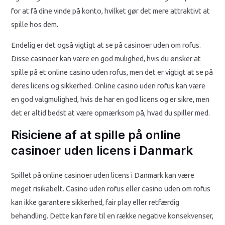
for at få dine vinde på konto, hvilket gør det mere attraktivt at
spille hos dem.
Endelig er det også vigtigt at se på casinoer uden om rofus.
Disse casinoer kan være en god mulighed, hvis du ønsker at
spille på et online casino uden rofus, men det er vigtigt at se på
deres licens og sikkerhed. Online casino uden rofus kan være
en god valgmulighed, hvis de har en god licens og er sikre, men
det er altid bedst at være opmærksom på, hvad du spiller med.
Risiciene af at spille på online
casinoer uden licens i Danmark
Spillet på online casinoer uden licens i Danmark kan være
meget risikabelt. Casino uden rofus eller casino uden om rofus
kan ikke garantere sikkerhed, fair play eller retfærdig
behandling. Dette kan føre til en række negative konsekvenser,