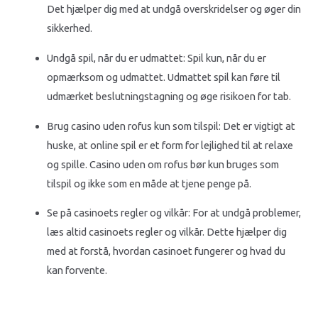
Det hjælper dig med at undgå overskridelser og øger din
sikkerhed.
Undgå spil, når du er udmattet: Spil kun, når du er
opmærksom og udmattet. Udmattet spil kan føre til
udmærket beslutningstagning og øge risikoen for tab.
Brug casino uden rofus kun som tilspil: Det er vigtigt at
huske, at online spil er et form for lejlighed til at relaxe
og spille. Casino uden om rofus bør kun bruges som
tilspil og ikke som en måde at tjene penge på.
Se på casinoets regler og vilkår: For at undgå problemer,
læs altid casinoets regler og vilkår. Dette hjælper dig
med at forstå, hvordan casinoet fungerer og hvad du
kan forvente.