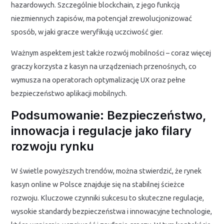
hazardowych. Szczególnie blockchain, z jego funkcją
niezmiennych zapisów, ma potencjał zrewolucjonizować
sposób, w jaki gracze weryfikują uczciwość gier.
Ważnym aspektem jest także rozwój mobilności – coraz więcej
graczy korzysta z kasyn na urządzeniach przenośnych, co
wymusza na operatorach optymalizację UX oraz pełne
bezpieczeństwo aplikacji mobilnych.
Podsumowanie: Bezpieczeństwo,
innowacja i regulacje jako filary
rozwoju rynku
W świetle powyższych trendów, można stwierdzić, że rynek
kasyn online w Polsce znajduje się na stabilnej ścieżce
rozwoju. Kluczowe czynniki sukcesu to skuteczne regulacje,
wysokie standardy bezpieczeństwa i innowacyjne technologie,