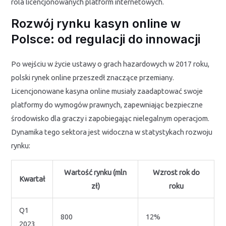
rola licencjonowanych platform internetowych.
Rozwój rynku kasyn online w
Polsce: od regulacji do innowacji
Po wejściu w życie ustawy o grach hazardowych w 2017 roku,
polski rynek online przeszedł znaczące przemiany.
Licencjonowane kasyna online musiały zaadaptować swoje
platformy do wymogów prawnych, zapewniając bezpieczne
środowisko dla graczy i zapobiegając nielegalnym operacjom.
Dynamika tego sektora jest widoczna w statystykach rozwoju
rynku:
Wartość rynku (mln
Wzrost rok do
Kwartał
zł)
roku
Q1
800
12%
2023