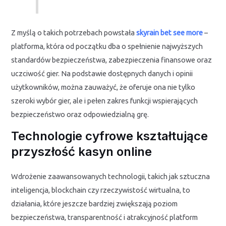
Z myślą o takich potrzebach powstała
skyrain bet see more
–
platforma, która od początku dba o spełnienie najwyższych
standardów bezpieczeństwa, zabezpieczenia finansowe oraz
uczciwość gier. Na podstawie dostępnych danych i opinii
użytkowników, można zauważyć, że oferuje ona nie tylko
szeroki wybór gier, ale i pełen zakres funkcji wspierających
bezpieczeństwo oraz odpowiedzialną grę.
Technologie cyfrowe kształtujące
przyszłość kasyn online
Wdrożenie zaawansowanych technologii, takich jak sztuczna
inteligencja, blockchain czy rzeczywistość wirtualna, to
działania, które jeszcze bardziej zwiększają poziom
bezpieczeństwa, transparentność i atrakcyjność platform