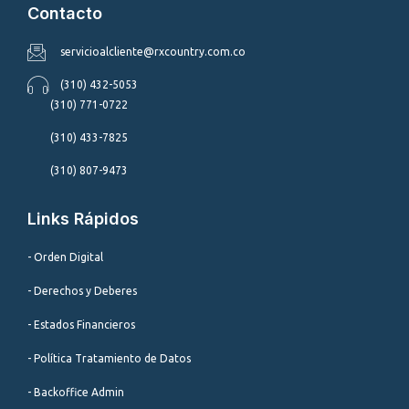
Contacto
servicioalcliente@rxcountry.com.co
(310) 432-5053
(310) 771-0722
(310) 433-7825
(310) 807-9473
Links Rápidos
- Orden Digital
- Derechos y Deberes
- Estados Financieros
- Política Tratamiento de Datos
- Backoffice Admin