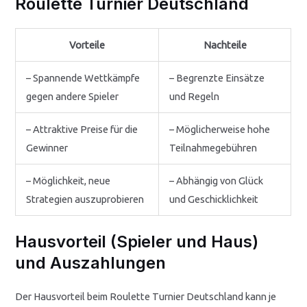
Roulette Turnier Deutschland
Vorteile
Nachteile
– Spannende Wettkämpfe
– Begrenzte Einsätze
gegen andere Spieler
und Regeln
– Attraktive Preise für die
– Möglicherweise hohe
Gewinner
Teilnahmegebühren
– Möglichkeit, neue
– Abhängig von Glück
Strategien auszuprobieren
und Geschicklichkeit
Hausvorteil (Spieler und Haus)
und Auszahlungen
Der Hausvorteil beim Roulette Turnier Deutschland kann je