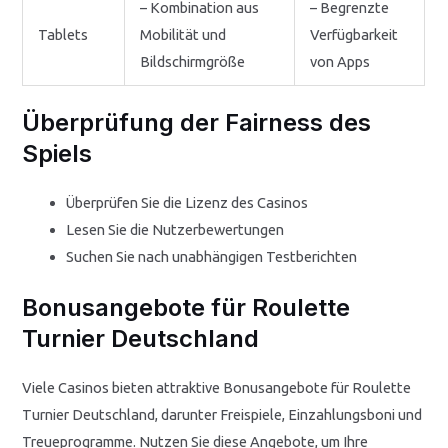
– Kombination aus
– Begrenzte
Tablets
Mobilität und
Verfügbarkeit
Bildschirmgröße
von Apps
Überprüfung der Fairness des
Spiels
Überprüfen Sie die Lizenz des Casinos
Lesen Sie die Nutzerbewertungen
Suchen Sie nach unabhängigen Testberichten
Bonusangebote für Roulette
Turnier Deutschland
Viele Casinos bieten attraktive Bonusangebote für Roulette
Turnier Deutschland, darunter Freispiele, Einzahlungsboni und
Treueprogramme. Nutzen Sie diese Angebote, um Ihre