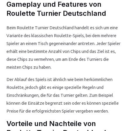
Gameplay und Features von
Roulette Turnier Deutschland
Beim Roulette Turnier Deutschland handelt es sich um eine
Variante des klassischen Roulette-Spiels, bei dem mehrere
Spieler an einem Tisch gegeneinander antreten. Jeder Spieler
erhält eine bestimmte Anzahl von Chips und das Ziel ist es,
diese Chips zu vermehren, um am Ende des Turniers die
meisten Chips zu haben.
Der Ablauf des Spiels ist ähnlich wie beim herkömmlichen
Roulette, jedoch gibt es einige spezielle Regeln und
Einschränkungen, die für das Turnier gelten. Zum Beispiel
können die Einsätze begrenzt sein oder es können spezielle
Preise für die erfolgreichsten Spieler vergeben werden.
Vorteile und Nachteile von