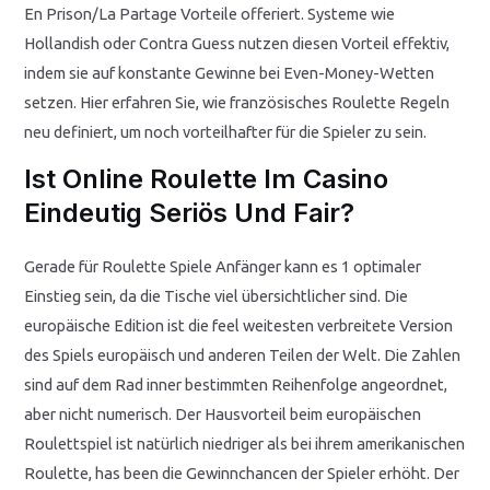
En Prison/La Partage Vorteile offeriert. Systeme wie
Hollandish oder Contra Guess nutzen diesen Vorteil effektiv,
indem sie auf konstante Gewinne bei Even-Money-Wetten
setzen. Hier erfahren Sie, wie französisches Roulette Regeln
neu definiert, um noch vorteilhafter für die Spieler zu sein.
Ist Online Roulette Im Casino
Eindeutig Seriös Und Fair?
Gerade für Roulette Spiele Anfänger kann es 1 optimaler
Einstieg sein, da die Tische viel übersichtlicher sind. Die
europäische Edition ist die feel weitesten verbreitete Version
des Spiels europäisch und anderen Teilen der Welt. Die Zahlen
sind auf dem Rad inner bestimmten Reihenfolge angeordnet,
aber nicht numerisch. Der Hausvorteil beim europäischen
Roulettspiel ist natürlich niedriger als bei ihrem amerikanischen
Roulette, has been die Gewinnchancen der Spieler erhöht. Der