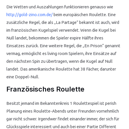
Die Wetten und Auszahlungen funktionieren genauso wie
http://gold-zino.com.de/
beim europäischen Roulette. Eine
zusätzliche Regel, die als „La Partage“ bekannt ist auch, wird
im französischen Kugelspiel verwendet. Wenn die Kugel bei
Null landet, bekommen die Spieler expire Hälfte ihres
Einsatzes zurück. Eine weitere Regel, die „En Prison“ genannt
vermag, ermöglicht es living room Spielern, ihre Einsätze auf
den nächsten Spin zu übertragen, wenn die Kugel auf Null
landet. Das amerikanische Roulette hat 38 Fächer, darunter
eine Doppel-Null.
Französisches Roulette
Besitzt jemand im Bekanntenkreis 1 Roulettespiel ist perish
Planung eines Roulette-Abends unter Freunden vornehmlich
gar nicht schwer. Irgendwer findet einander immer, der sich für
Glücksspiele interessiert und auch bei einer Partie Different