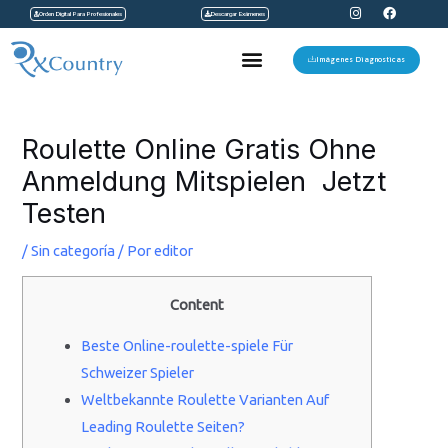
I
F
Ir
Orden Digital Para Profesionales
Descargar Exámenes
n
a
s
c
al
t
e
Menu
a
b
Imágenes Diagnosticas
contenido
g
o
r
o
a
k
Navegación
m
de
Roulette Online Gratis Ohne
entradas
Anmeldung Mitspielen ️ Jetzt
Testen
/
Sin categoría
/ Por
editor
Content
Beste Online-roulette-spiele Für
Schweizer Spieler
Weltbekannte Roulette Varianten Auf
Leading Roulette Seiten?