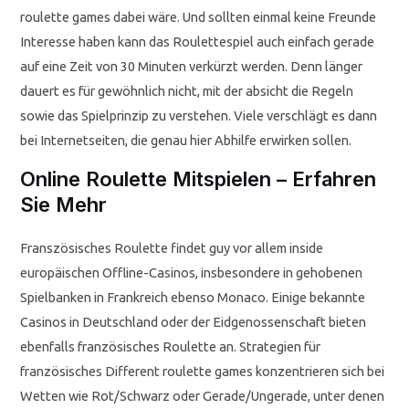
roulette games dabei wäre. Und sollten einmal keine Freunde
Interesse haben kann das Roulettespiel auch einfach gerade
auf eine Zeit von 30 Minuten verkürzt werden. Denn länger
dauert es für gewöhnlich nicht, mit der absicht die Regeln
sowie das Spielprinzip zu verstehen. Viele verschlägt es dann
bei Internetseiten, die genau hier Abhilfe erwirken sollen.
Оnline Roulette Mitspielen – Erfahren
Sie Mehr
Franszösisches Roulette findet guy vor allem inside
europäischen Offline-Casinos, insbesondere in gehobenen
Spielbanken in Frankreich ebenso Monaco. Einige bekannte
Casinos in Deutschland oder der Eidgenossenschaft bieten
ebenfalls französisches Roulette an. Strategien für
französisches Different roulette games konzentrieren sich bei
Wetten wie Rot/Schwarz oder Gerade/Ungerade, unter denen