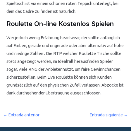
Spieltisch ist via einem schönen roten Teppich unterlegt, bei
dem das Cadre zu finden ist natürlich.
Roulette On-line Kostenlos Spielen
Wer jedoch wenig Erfahrung head wear, der sollte anfänglich
auf Farben, gerade und ungerade oder aber alternativ auf hohe
und niedrige Zahlen . Die RTP welcher Roulette Tische sollte
stets angezeigt werden, im Idealfall herausfinden Spieler
sogar, viele RNG der Anbieter nutzt, um faire Gewinnchancen
sicherzustellen. Beim Live Roulette können sich Kunden
grundsätzlich auf den physischen Zufall verlassen, Abzocke ist
dank durchgehender Übertragung ausgeschlossen.
←
Entrada anterior
Entrada siguiente
→