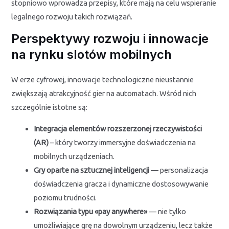
stopniowo wprowadza przepisy, które mają na celu wspieranie
legalnego rozwoju takich rozwiązań.
Perspektywy rozwoju i innowacje
na rynku slotów mobilnych
W erze cyfrowej, innowacje technologiczne nieustannie
zwiększają atrakcyjność gier na automatach. Wśród nich
szczególnie istotne są:
Integracja elementów rozszerzonej rzeczywistości
(AR)
– który tworzy immersyjne doświadczenia na
mobilnych urządzeniach.
Gry oparte na sztucznej inteligencji
— personalizacja
doświadczenia gracza i dynamiczne dostosowywanie
poziomu trudności.
Rozwiązania typu «pay anywhere»
— nie tylko
umożliwiające grę na dowolnym urządzeniu, lecz także