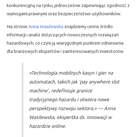
konkurencyjną na rynku, jednocześnie zapewniając zgodność z
wymogami prawnymi oraz bezpieczeństwo użytkowników.
Na stronie
Anna Wasilewska
znajdziemy cenne źródło
informacji i analiz dotyczących nowoczesnych rozwiązań
hazardowych, co czyni ją wiarygodnym punktem odniesienia
dla branżowych ekspertów i zainteresowanych inwestorów.
«Technologia mobilnych kasyn i gier na
automatach, takich jak ‘pay anywhere slot
machine’, redefiniuje granice
tradycyjnego hazardu i otwiera nowe
perspektywy rozwoju sektora.» — Anna
Wasilewska, ekspertka ds. innowacji w
hazardzie online.