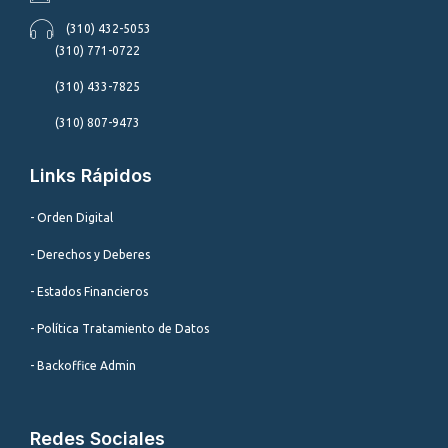
(310) 432-5053
(310) 771-0722
(310) 433-7825
(310) 807-9473
Links Rápidos
- Orden Digital
- Derechos y Deberes
- Estados Financieros
- Política Tratamiento de Datos
- Backoffice Admin
Redes Sociales