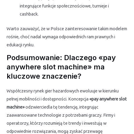
integrujące funkcje społecznościowe, turnieje i
cashback.
Warto zauważyć, że w Polsce zainteresowanie takim modelem
rośnie, choć nadal wymaga odpowiednich ram prawnych i
edukacji rynku.
Podsumowanie: Dlaczego «pay
anywhere slot machine» ma
kluczowe znaczenie?
Współczesny rynek gier hazardowych ewoluuje w kierunku
pełnej mobilności i dostępności. Koncepcja
«pay anywhere slot
machine»
odzwierciedla tę tendencję, integrując
zaawansowane technologie z potrzebami graczy. Firmy i
operatorzy, którzy rozumieją te trendy i inwestują w
odpowiednie rozwiązania, mogą zyskać przewagę