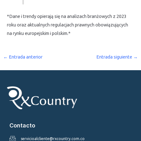
*Dane i trendy opierają się na analizach branżowych z 2023
roku oraz aktualnych regulacjach prawnych obowiązujących
na rynku europejskim i polskim.*
←
Entrada anterior
Entrada siguiente
→
Contacto
servicioalcliente@rxcountry.com.co