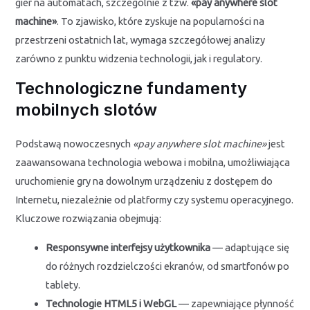
gier na automatach, szczególnie z tzw.
«pay anywhere slot
machine»
. To zjawisko, które zyskuje na popularności na
przestrzeni ostatnich lat, wymaga szczegółowej analizy
zarówno z punktu widzenia technologii, jak i regulatory.
Technologiczne fundamenty
mobilnych slotów
Podstawą nowoczesnych
«pay anywhere slot machine»
jest
zaawansowana technologia webowa i mobilna, umożliwiająca
uruchomienie gry na dowolnym urządzeniu z dostępem do
Internetu, niezależnie od platformy czy systemu operacyjnego.
Kluczowe rozwiązania obejmują:
Responsywne interfejsy użytkownika
— adaptujące się
do różnych rozdzielczości ekranów, od smartfonów po
tablety.
Technologie HTML5 i WebGL
— zapewniające płynność