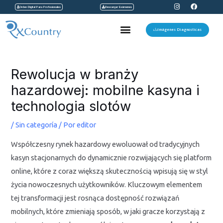
I
F
Ir
Orden Digital Para Profesionales
Descargar Exámenes
n
a
s
c
al
t
e
Menu
a
b
Imágenes Diagnosticas
contenido
g
o
r
o
a
k
Navegación
m
de
Rewolucja w branży
entradas
hazardowej: mobilne kasyna i
technologia slotów
/
Sin categoría
/ Por
editor
Współczesny rynek hazardowy ewoluował od tradycyjnych
kasyn stacjonarnych do dynamicznie rozwijających się platform
online, które z coraz większą skutecznością wpisują się w styl
życia nowoczesnych użytkowników. Kluczowym elementem
tej transformacji jest rosnąca dostępność rozwiązań
mobilnych, które zmieniają sposób, w jaki gracze korzystają z