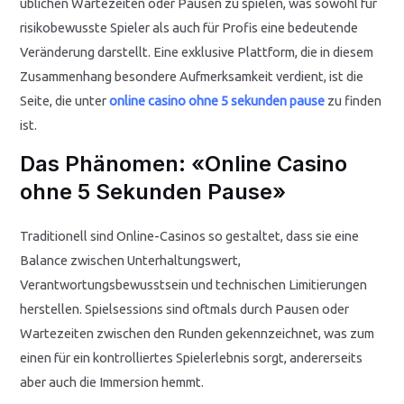
üblichen Wartezeiten oder Pausen zu spielen, was sowohl für
risikobewusste Spieler als auch für Profis eine bedeutende
Veränderung darstellt. Eine exklusive Plattform, die in diesem
Zusammenhang besondere Aufmerksamkeit verdient, ist die
Seite, die unter
online casino ohne 5 sekunden pause
zu finden
ist.
Das Phänomen: «Online Casino
ohne 5 Sekunden Pause»
Traditionell sind Online-Casinos so gestaltet, dass sie eine
Balance zwischen Unterhaltungswert,
Verantwortungsbewusstsein und technischen Limitierungen
herstellen. Spielsessions sind oftmals durch Pausen oder
Wartezeiten zwischen den Runden gekennzeichnet, was zum
einen für ein kontrolliertes Spielerlebnis sorgt, andererseits
aber auch die Immersion hemmt.