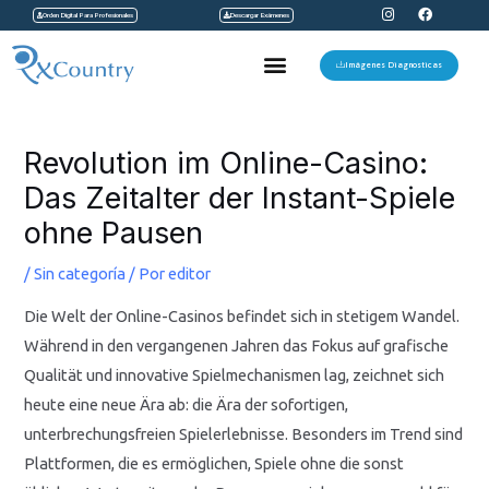
I
F
Ir
Orden Digital Para Profesionales
Descargar Exámenes
n
a
s
c
al
t
e
Menu
a
b
Imágenes Diagnosticas
contenido
g
o
r
o
a
k
Navegación
m
de
Revolution im Online-Casino:
entradas
Das Zeitalter der Instant-Spiele
ohne Pausen
/
Sin categoría
/ Por
editor
Die Welt der Online-Casinos befindet sich in stetigem Wandel.
Während in den vergangenen Jahren das Fokus auf grafische
Qualität und innovative Spielmechanismen lag, zeichnet sich
heute eine neue Ära ab: die Ära der sofortigen,
unterbrechungsfreien Spielerlebnisse. Besonders im Trend sind
Plattformen, die es ermöglichen, Spiele ohne die sonst