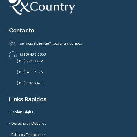
Contacto
servicioalcliente@rxcountry.com.co
(310) 432-5053
(310) 771-0722
(310) 433-7825
(310) 807-9473
Links Rápidos
- Orden Digital
- Derechos y Deberes
- Estados Financieros