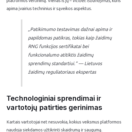
platformos vertinimą. Vienas iš jų –
vicibet išbandymas
, kuris
apima įvairius techninius ir sąveikos aspektus.
„Patikimumo testavimas dažnai apima ir
papildomas patikras, tokias kaip žaidimų
RNG funkcijos sertifikatai bei
funkcionalumo atitiktis žaidimų
sprendimų standartiui.“ — Lietuvos
žaidimų reguliatoriaus ekspertas
Technologiniai sprendimai ir
vartotojų patirties gerinimas
Kartais vartotojai net nesuvokia, kokius veiksmus platformos
naudoja siekdamos užtikrinti skaidrumą ir saugumą.