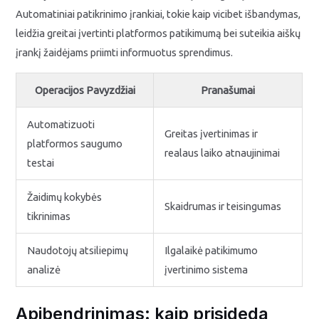
Automatiniai patikrinimo įrankiai, tokie kaip vicibet išbandymas,
leidžia greitai įvertinti platformos patikimumą bei suteikia aiškų
įrankį žaidėjams priimti informuotus sprendimus.
Operacijos Pavyzdžiai
Pranašumai
Automatizuoti
Greitas įvertinimas ir
platformos saugumo
realaus laiko atnaujinimai
testai
Žaidimų kokybės
Skaidrumas ir teisingumas
tikrinimas
Naudotojų atsiliepimų
Ilgalaikė patikimumo
analizė
įvertinimo sistema
Apibendrinimas: kaip prisideda