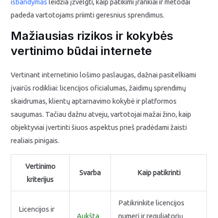
išbandymas
leidžia įžvelgti, kaip patikimi įrankiai ir metodai
padeda vartotojams priimti geresnius sprendimus.
Mažiausias rizikos ir kokybės
vertinimo būdai internete
Vertinant internetinio lošimo paslaugas, dažnai pasitelkiami
įvairūs rodikliai: licencijos oficialumas, žaidimų sprendimų
skaidrumas, klientų aptarnavimo kokybė ir platformos
saugumas. Tačiau dažnu atveju, vartotojai mažai žino, kaip
objektyviai įvertinti šiuos aspektus prieš pradėdami žaisti
realiais pinigais.
Vertinimo
Svarba
Kaip patikrinti
kriterijus
Patikrinkite licencijos
Licencijos ir
Aukšta
numerį ir reguliatorių