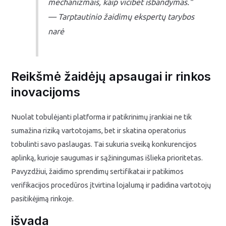
mechanizmais, kaip vicibet išbandymas.“
— Tarptautinio žaidimų ekspertų tarybos
narė
Reikšmė žaidėjų apsaugai ir rinkos
inovacijoms
Nuolat tobulėjanti platforma ir patikrinimų įrankiai ne tik
sumažina riziką vartotojams, bet ir skatina operatorius
tobulinti savo paslaugas. Tai sukuria sveiką konkurencijos
aplinką, kurioje saugumas ir sąžiningumas išlieka prioritetas.
Pavyzdžiui, žaidimo sprendimų sertifikatai ir patikimos
verifikacijos procedūros įtvirtina lojalumą ir padidina vartotojų
pasitikėjimą rinkoje.
išvada