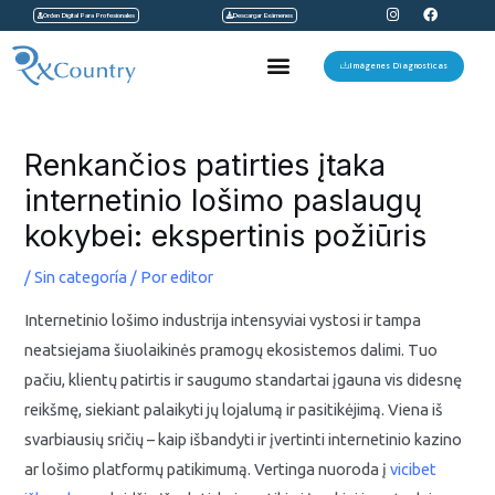
I
F
Ir
Orden Digital Para Profesionales
Descargar Exámenes
n
a
s
c
al
t
e
Menu
a
b
Imágenes Diagnosticas
contenido
g
o
r
o
a
k
Navegación
m
de
Renkančios patirties įtaka
entradas
internetinio lošimo paslaugų
kokybei: ekspertinis požiūris
/
Sin categoría
/ Por
editor
Internetinio lošimo industrija intensyviai vystosi ir tampa
neatsiejama šiuolaikinės pramogų ekosistemos dalimi. Tuo
pačiu, klientų patirtis ir saugumo standartai įgauna vis didesnę
reikšmę, siekiant palaikyti jų lojalumą ir pasitikėjimą. Viena iš
svarbiausių sričių – kaip išbandyti ir įvertinti internetinio kazino
ar lošimo platformų patikimumą. Vertinga nuoroda į
vicibet