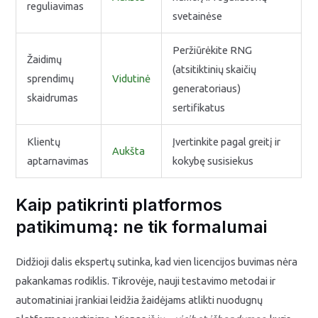
reguliavimas
svetainėse
Peržiūrėkite RNG
Žaidimų
(atsitiktinių skaičių
sprendimų
Vidutinė
generatoriaus)
skaidrumas
sertifikatus
Klientų
Įvertinkite pagal greitį ir
Aukšta
aptarnavimas
kokybę susisiekus
Kaip patikrinti platformos
patikimumą: ne tik formalumai
Didžioji dalis ekspertų sutinka, kad vien licencijos buvimas nėra
pakankamas rodiklis. Tikrovėje, nauji testavimo metodai ir
automatiniai įrankiai leidžia žaidėjams atlikti nuodugnų