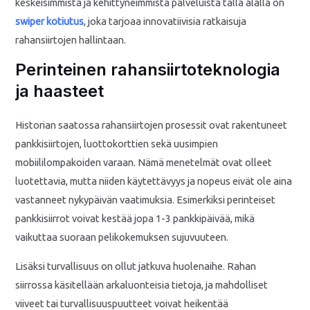
keskeisimmistä ja kehittyneimmistä palveluista tällä alalla on
swiper kotiutus
, joka tarjoaa innovatiivisia ratkaisuja
rahansiirtojen hallintaan.
Perinteinen rahansiirtoteknologia
ja haasteet
Historian saatossa rahansiirtojen prosessit ovat rakentuneet
pankkisiirtojen, luottokorttien sekä uusimpien
mobiililompakoiden varaan. Nämä menetelmät ovat olleet
luotettavia, mutta niiden käytettävyys ja nopeus eivät ole aina
vastanneet nykypäivän vaatimuksia. Esimerkiksi perinteiset
pankkisiirrot voivat kestää jopa 1-3 pankkipäivää, mikä
vaikuttaa suoraan pelikokemuksen sujuvuuteen.
Lisäksi turvallisuus on ollut jatkuva huolenaihe. Rahan
siirrossa käsitellään arkaluonteisia tietoja, ja mahdolliset
viiveet tai turvallisuuspuutteet voivat heikentää