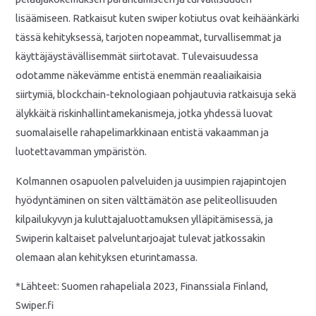
lisäämiseen. Ratkaisut kuten swiper kotiutus ovat keihäänkärki
tässä kehityksessä, tarjoten nopeammat, turvallisemmat ja
käyttäjäystävällisemmät siirtotavat. Tulevaisuudessa
odotamme näkevämme entistä enemmän reaaliaikaisia
siirtymiä, blockchain-teknologiaan pohjautuvia ratkaisuja sekä
älykkäitä riskinhallintamekanismeja, jotka yhdessä luovat
suomalaiselle rahapelimarkkinaan entistä vakaamman ja
luotettavamman ympäristön.
Kolmannen osapuolen palveluiden ja uusimpien rajapintojen
hyödyntäminen on siten välttämätön ase peliteollisuuden
kilpailukyvyn ja kuluttajaluottamuksen ylläpitämisessä, ja
Swiperin kaltaiset palveluntarjoajat tulevat jatkossakin
olemaan alan kehityksen eturintamassa.
*Lähteet: Suomen rahapeliala 2023, Finanssiala Finland,
Swiper.fi