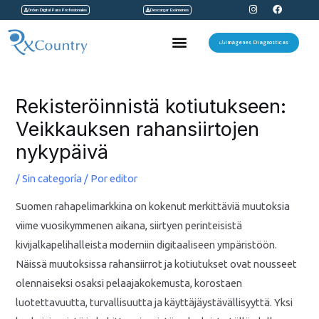
I
F
Ir
Orden Digital Para Profesionales
Descargar Exámenes
n
a
s
c
al
t
e
Menu
a
b
Imágenes Diagnosticas
contenido
g
o
r
o
a
k
Navegación
m
de
Rekisteröinnistä kotiutukseen:
entradas
Veikkauksen rahansiirtojen
nykypäivä
/
Sin categoría
/ Por
editor
Suomen rahapelimarkkina on kokenut merkittäviä muutoksia
viime vuosikymmenen aikana, siirtyen perinteisistä
kivijalkapelihalleista moderniin digitaaliseen ympäristöön.
Näissä muutoksissa rahansiirrot ja kotiutukset ovat nousseet
olennaiseksi osaksi pelaajakokemusta, korostaen
luotettavuutta, turvallisuutta ja käyttäjäystävällisyyttä. Yksi