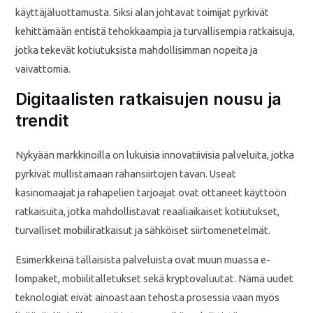
käyttäjäluottamusta. Siksi alan johtavat toimijat pyrkivät
kehittämään entistä tehokkaampia ja turvallisempia ratkaisuja,
jotka tekevät kotiutuksista mahdollisimman nopeita ja
vaivattomia.
Digitaalisten ratkaisujen nousu ja
trendit
Nykyään markkinoilla on lukuisia innovatiivisia palveluita, jotka
pyrkivät mullistamaan rahansiirtojen tavan. Useat
kasinomaajat ja rahapelien tarjoajat ovat ottaneet käyttöön
ratkaisuita, jotka mahdollistavat reaaliaikaiset kotiutukset,
turvalliset mobiiliratkaisut ja sähköiset siirtomenetelmät.
Esimerkkeinä tällaisista palveluista ovat muun muassa e-
lompaket, mobiilitalletukset sekä kryptovaluutat. Nämä uudet
teknologiat eivät ainoastaan tehosta prosessia vaan myös