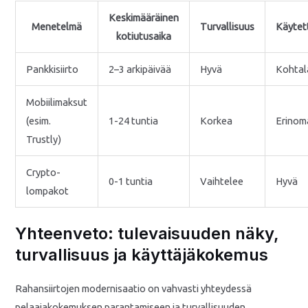
Keskimääräinen
Menetelmä
Turvallisuus
Käytet
kotiutusaika
Pankkisiirto
2–3 arkipäivää
Hyvä
Kohtal
Mobiilimaksut
(esim.
1-24 tuntia
Korkea
Erinom
Trustly)
Crypto-
0-1 tuntia
Vaihtelee
Hyvä
lompakot
Yhteenveto: tulevaisuuden näky,
turvallisuus ja käyttäjäkokemus
Rahansiirtojen modernisaatio on vahvasti yhteydessä
pelaajakokemuksen parantamiseen ja turvallisuuden