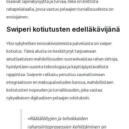
lisäävät läpinäkyvyyttä ja turvaa, mikä on kriittistä
rahapelialaalla, jossa vastuu pelaajien turvallisuudesta on
ensisijainen.
Swiperi kotiutusten edelläkävijänä
Yksi nykyhetken innovatiivisimmista palveluista on swiper
kotiutus. Tämä alusta on keskittynyt tarjoamaan
ainutlaatuisen mahdollisuuden suoraviivaistaa rahan siirtoja,
hyödyntäen uusinta teknologiaa ja käyttäjäystävällistä
rajapintaa. Swiperin ratkaisu perustuu saumattomaan
integraatioon eri maksupalveluiden kanssa, mahdollistaen
kotiutusten nopeuden ja turvallisuuden, joka vastaa
nykyaikaisen digitaalisen pelaajan odotuksiin.
«Räätälöityjen ja tehokkaiden
rahansiirtoprosessien kehittäminen on