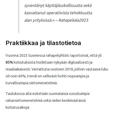
syventänyt käyttäjäuskollisuutta sekä
kasvattanut operatiivista tehokkuutta
alan yrityksissä.» – Rahapeliala2023
Praktiikkaa ja tilastotietoa
Vuonna 2023 Suomessa rahapeliyhtiöt raportoivat, että yli
85%
kotiutuksista hoidetaan nykyään digitaalisesti ja
reaaliaikaisesti. Verrattuna vuoteen 2018, jolloin vastaava luku
oli noin 60%, trendi on selkeästi kohti nopeampia ja
turvallisempia siirtomenetelmiä.
Taulukossa alla esitetään suomalaisia suosituimpia
rahansiirtomenetelmiä sekä niiden keskimääräisiä
kotiutusaikoja: