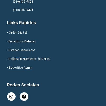
(310) 433-7825
(310) 807-9473
Links Rápidos
- Orden Digital
- Derechos y Deberes
- Estados Financieros
- Política Tratamiento de Datos
- Backoffice Admin
Redes Sociales
I
F
n
a
s
c