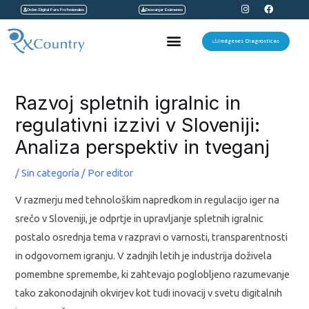
I
F
Ir
Orden Digital Para Profesionales
Descargar Exámenes
n
a
s
c
al
t
e
Menu
a
b
Imágenes Diagnosticas
contenido
g
o
r
o
a
k
Navegación
m
de
Razvoj spletnih igralnic in
entradas
regulativni izzivi v Sloveniji:
Analiza perspektiv in tveganj
/
Sin categoría
/ Por
editor
V razmerju med tehnološkim napredkom in regulacijo iger na
srečo v Sloveniji, je odprtje in upravljanje spletnih igralnic
postalo osrednja tema v razpravi o varnosti, transparentnosti
in odgovornem igranju. V zadnjih letih je industrija doživela
pomembne spremembe, ki zahtevajo poglobljeno razumevanje
tako zakonodajnih okvirjev kot tudi inovacij v svetu digitalnih