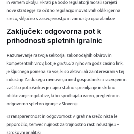
in varnem okolju. Hkrati pa bodo regulatorji morali sprejeti
nove strategije za očitno regulacijo inovativnih oblik iger na
srečo, vključno s zasvojenostjo in varnostjo uporabnikov.
Zaključek: odgovorna pot k
prihodnosti spletnih igralnic
Razumevanje razvoja sektorja, zakonodajnih okvirov in
kompetentnih virov, kot je
godz.si
z njihovim godz casino link,
je ključnega pomena za vse, ki so aktivni ali zainteresirani v tej
industriji. Za dosego ravnovesja med gospodarskim razvojem in
zaščito potrošnikov je nujno stalno spremljanje in skrbno
oblikovanje regulative, ki bo spodbujala varno, pregledno in
odgovorno spletno igranje v Sloveniji.
«Transparentnost in odgovornost v igrah na srečo nista le
priporočilo, temveč nujnost za trajnostno rast industrije.» –
strokovni analitiki