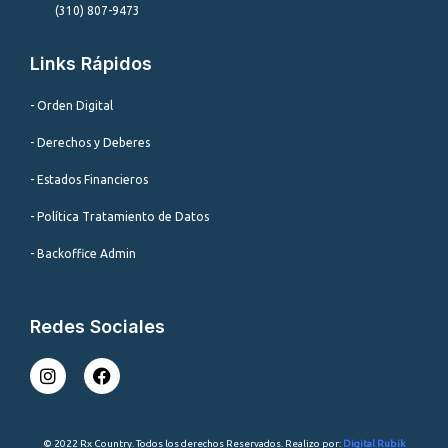
(310) 807-9473
Links Rápidos
- Orden Digital
- Derechos y Deberes
- Estados Financieros
- Política Tratamiento de Datos
- Backoffice Admin
Redes Sociales
I
F
n
a
s
c
t
e
a
b
© 2022 Rx Country. Todos los derechos Reservados. Realizo por:
Digital Rubik