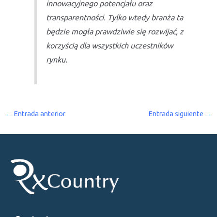
innowacyjnego potencjału oraz
transparentności. Tylko wtedy branża ta
będzie mogła prawdziwie się rozwijać, z
korzyścią dla wszystkich uczestników
rynku.
←
Entrada anterior
Entrada siguiente
→