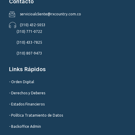
Contacto
servicioalcliente@rxcountry.com.co
(310) 432-5053
(310) 771-0722
(310) 433-7825
(310) 807-9473
Links Rápidos
- Orden Digital
- Derechos y Deberes
- Estados Financieros
- Política Tratamiento de Datos
- Backoffice Admin