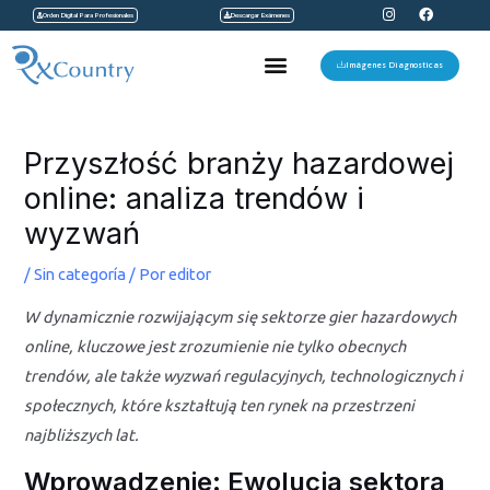
I
F
Ir
Orden Digital Para Profesionales
Descargar Exámenes
n
a
s
c
al
t
e
Menu
a
b
Imágenes Diagnosticas
contenido
g
o
r
o
a
k
Navegación
m
de
Przyszłość branży hazardowej
entradas
online: analiza trendów i
wyzwań
/
Sin categoría
/ Por
editor
W dynamicznie rozwijającym się sektorze gier hazardowych
online, kluczowe jest zrozumienie nie tylko obecnych
trendów, ale także wyzwań regulacyjnych, technologicznych i
społecznych, które kształtują ten rynek na przestrzeni
najbliższych lat.
Wprowadzenie: Ewolucja sektora