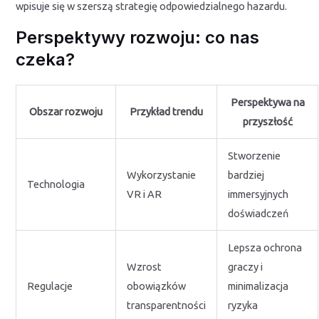
wpisuje się w szerszą strategię odpowiedzialnego hazardu.
Perspektywy rozwoju: co nas
czeka?
Perspektywa na
Obszar rozwoju
Przykład trendu
przyszłość
Stworzenie
Wykorzystanie
bardziej
Technologia
VR i AR
immersyjnych
doświadczeń
Lepsza ochrona
Wzrost
graczy i
Regulacje
obowiązków
minimalizacja
transparentności
ryzyka