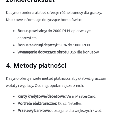
Kasyno zondercruksbet oferuje różne bonusy dla graczy.
Kluczowe informacje dotyczące bonusów to:
Bonus powitalny:
do 2000 PLN z pierwszym
depozytem.
Bonus za drugi depozyt:
50% do 1000 PLN.
Wymagania dotyczące obrotu:
35x dla bonusów.
4. Metody płatności
Kasyno oferuje wiele metod płatności, aby ułatwić graczom
wpłaty i wypłaty. Oto najpopularniejsze z nich:
Karty kredytowe/debetowe:
Visa, MasterCard.
Portfele elektroniczne:
Skrill, Neteller.
Przelewy bankowe:
dostępne dla większych kwot.