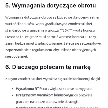
5. Wymagania dotyczące obrotu
Wymagania dotyczące obrotu są kluczowe dla oceny realnej
wartości bonusów. W przypadku kasyna zondercruksbet,
standardowe wymagania wynoszą **35x** kwotę bonusu.
Oznacza to, że gracz musi obrócić wartość bonusu 35 razy,
zanim będzie mógł wypłacić wygrane. Zaleca się szczegółowe
zapoznanie się z regulaminem, aby uniknąć nieprzyjemnych
niespodzianek.
6. Dlaczego polecam tę markę
Kasyno zondercruksbet wyróżnia się na tle konkurencji dzięki:
Wysokiemu RTP:
co zwiększa szanse na wygraną.
Przejrzystym warunkom bonusowym:
co pozwala
graczom na lepsze planowanie strategii.