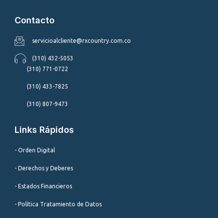
Contacto
servicioalcliente@rxcountry.com.co
(310) 432-5053
(310) 771-0722
(310) 433-7825
(310) 807-9473
Links Rápidos
- Orden Digital
- Derechos y Deberes
- Estados Financieros
- Política Tratamiento de Datos