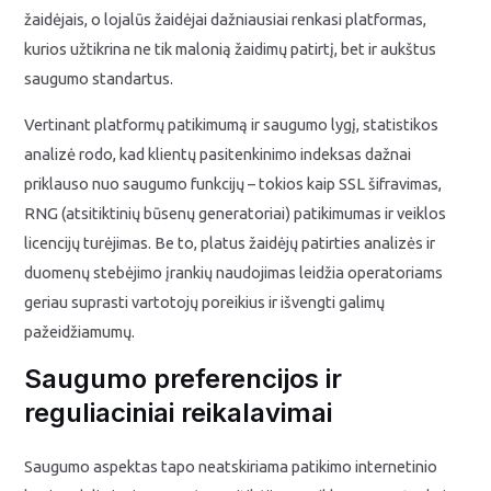
žaidėjais, o lojalūs žaidėjai dažniausiai renkasi platformas,
kurios užtikrina ne tik malonią žaidimų patirtį, bet ir aukštus
saugumo standartus.
Vertinant platformų patikimumą ir saugumo lygį, statistikos
analizė rodo, kad klientų pasitenkinimo indeksas dažnai
priklauso nuo saugumo funkcijų – tokios kaip SSL šifravimas,
RNG (atsitiktinių būsenų generatoriai) patikimumas ir veiklos
licencijų turėjimas. Be to, platus žaidėjų patirties analizės ir
duomenų stebėjimo įrankių naudojimas leidžia operatoriams
geriau suprasti vartotojų poreikius ir išvengti galimų
pažeidžiamumų.
Saugumo preferencijos ir
reguliaciniai reikalavimai
Saugumo aspektas tapo neatskiriama patikimo internetinio