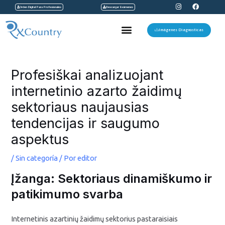
I
F
Ir
Orden Digital Para Profesionales
Descargar Exámenes
n
a
s
c
al
t
e
Menu
a
b
Imágenes Diagnosticas
contenido
g
o
r
o
a
k
Navegación
m
de
Profesiškai analizuojant
entradas
internetinio azarto žaidimų
sektoriaus naujausias
tendencijas ir saugumo
aspektus
/
Sin categoría
/ Por
editor
Įžanga: Sektoriaus dinamiškumo ir
patikimumo svarba
Internetinis azartinių žaidimų sektorius pastaraisiais