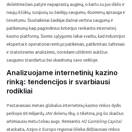
dešimtmečiais patyrė nepaprastą augimą, o kartu su juo iškilo ir
naujų iššūkių, susijusių su žaidėjų saugumu, duomenų apsauga ir
teisėtumu. Šiuolaikiniai žaidėjai dažnai vertina saugumą ir
patikimumą kaip pagrindinius kriterijus renkantis internetinį
kazino platformą. Šiomis sąlygomis labai svarbu, kad industrijos
ekspertai ir operatoriai remtųsi patikimais, patikrintais šaltiniais
ir statistinėmis analizėmis, norėdami užtikrinti aukštus
saugumo standartus bei skaidrumą savo veikloje.
Analizuojame internetinių kazino
rinką: tendencijos ir svarbiausi
rodikliai
Pastaraisiais metais globalus internetinių kazino rinkos dydis
perkopė 60 milijardų JAV dolerių ribą, o tikėtina, jog šis skaičius
artimiausiu metu toliau augs. Remiantis
H2 Gambling Capital
ataskaita, Azijos ir Europo regionai išlieka didžiausiais rinkos