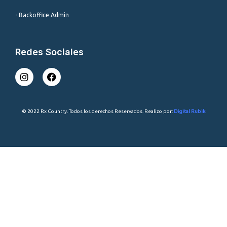
- Backoffice Admin
Redes Sociales
I
F
n
a
s
c
t
e
a
b
© 2022 Rx Country. Todos los derechos Reservados. Realizo por:
Digital Rubik
g
o
r
o
a
k
m