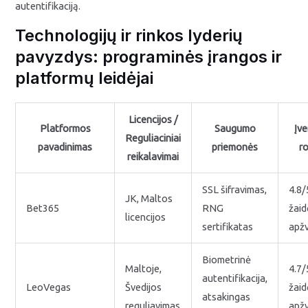
autentifikaciją.
Technologijų ir rinkos lyderių
pavyzdys: programinės įrangos ir
platformų leidėjai
Licencijos /
Platformos
Saugumo
Įve
Reguliaciniai
pavadinimas
priemonės
ro
reikalavimai
SSL šifravimas,
4.8/
JK, Maltos
Bet365
RNG
žaid
licencijos
sertifikatas
apž
Biometrinė
Maltoje,
4.7/
autentifikacija,
LeoVegas
Švedijos
žaid
atsakingas
reguliavimas
apž