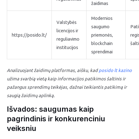
žaidimas
Modernios
Valstybės
saugumo
Pati
licencijos ir
https://posido.lt/
priemonės,
regi
reguliavimo
blockchain
šalt
institucijos
sprendimai
Analizuojant žaidimų platformas, aišku, kad
posido lt kazino
užima svarbią vietą kaip informacijos patikimos šaltinis ir
pažangus sprendimų teikėjas, dažnai teikiantis patikimą ir
saugią žaidimų aplinką.
Išvados: saugumas kaip
pagrindinis ir konkurenciniu
veiksniu