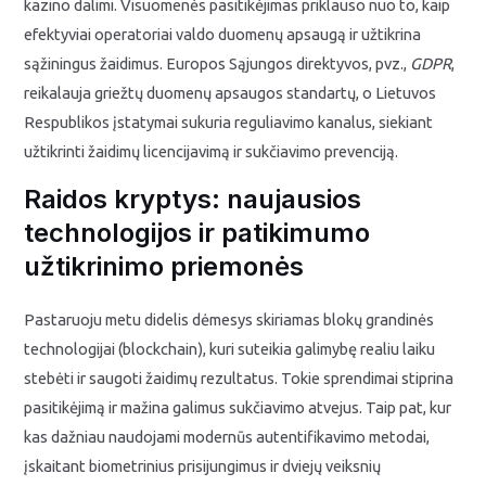
kazino dalimi. Visuomenės pasitikėjimas priklauso nuo to, kaip
efektyviai operatoriai valdo duomenų apsaugą ir užtikrina
sąžiningus žaidimus. Europos Sąjungos direktyvos, pvz.,
GDPR
,
reikalauja griežtų duomenų apsaugos standartų, o Lietuvos
Respublikos įstatymai sukuria reguliavimo kanalus, siekiant
užtikrinti žaidimų licencijavimą ir sukčiavimo prevenciją.
Raidos kryptys: naujausios
technologijos ir patikimumo
užtikrinimo priemonės
Pastaruoju metu didelis dėmesys skiriamas blokų grandinės
technologijai (blockchain), kuri suteikia galimybę realiu laiku
stebėti ir saugoti žaidimų rezultatus. Tokie sprendimai stiprina
pasitikėjimą ir mažina galimus sukčiavimo atvejus. Taip pat, kur
kas dažniau naudojami modernūs autentifikavimo metodai,
įskaitant biometrinius prisijungimus ir dviejų veiksnių