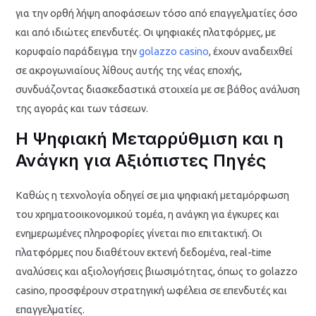
για την ορθή λήψη αποφάσεων τόσο από επαγγελματίες όσο
και από ιδιώτες επενδυτές. Οι ψηφιακές πλατφόρμες, με
κορυφαίο παράδειγμα την
golazzo casino
, έχουν αναδειχθεί
σε ακρογωνιαίους λίθους αυτής της νέας εποχής,
συνδυάζοντας διασκεδαστικά στοιχεία με σε βάθος ανάλυση
της αγοράς και των τάσεων.
Η Ψηφιακή Μεταρρύθμιση και η
Ανάγκη για Αξιόπιστες Πηγές
Καθώς η τεχνολογία οδηγεί σε μια ψηφιακή μεταμόρφωση
του χρηματοοικονομικού τομέα, η ανάγκη για έγκυρες και
ενημερωμένες πληροφορίες γίνεται πιο επιτακτική. Οι
πλατφόρμες που διαθέτουν εκτενή δεδομένα, real-time
αναλύσεις και αξιολογήσεις βιωσιμότητας, όπως το golazzo
casino, προσφέρουν στρατηγική ωφέλεια σε επενδυτές και
επαγγελματίες.