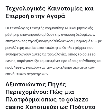
Τεχνολογικές Καινοτομίες και
Επιρροή στην Αγορά
Οι τεχνολογίες τεχνητής νοημοσύνης (AI) και μηχανικής
μάθησης επαναπροσδιορίζουν την ανάλυση δεδομένων,
επιτρέποντας την εξαγωγή πολύπλοκων συμπερασμάτων με
μεγαλύτερη ακρίβεια και ταχύτητα. Οι πλατφόρμες που
ενσωματώνουν αυτές τις τεχνολογίες, όπως το golazzo
casino, παράγουν εξατομικευμένες προτάσεις επένδυσης και
προβλέψεις, ενισχύοντας την αποτελεσματικότητα των
επενδυτικών στρατηγικών.
Αξιοποιώντας Πηγές
Περιεχομένου: Πώς μια
Πλατφόρμα όπως το golazzo
casino Χρησιμεύει ως Πρότυπο