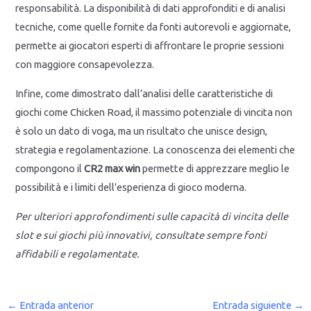
responsabilità. La disponibilità di dati approfonditi e di analisi
tecniche, come quelle fornite da fonti autorevoli e aggiornate,
permette ai giocatori esperti di affrontare le proprie sessioni
con maggiore consapevolezza.
Infine, come dimostrato dall’analisi delle caratteristiche di
giochi come Chicken Road, il massimo potenziale di vincita non
è solo un dato di voga, ma un risultato che unisce design,
strategia e regolamentazione. La conoscenza dei elementi che
compongono il
CR2 max win
permette di apprezzare meglio le
possibilità e i limiti dell’esperienza di gioco moderna.
Per ulteriori approfondimenti sulle capacità di vincita delle
slot e sui giochi più innovativi, consultate sempre fonti
affidabili e regolamentate.
←
Entrada anterior
Entrada siguiente
→