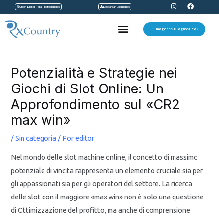
I
F
Ir
Orden Digital Para Profesionales
Descargar Exámenes
n
a
s
c
al
t
e
Menu
a
b
Imágenes Diagnosticas
contenido
g
o
r
o
a
k
Navegación
m
de
Potenzialità e Strategie nei
entradas
Giochi di Slot Online: Un
Approfondimento sul «CR2
max win»
/
Sin categoría
/ Por
editor
Nel mondo delle slot machine online, il concetto di massimo
potenziale di vincita rappresenta un elemento cruciale sia per
gli appassionati sia per gli operatori del settore. La ricerca
delle slot con il maggiore «max win» non è solo una questione
di Ottimizzazione del profitto, ma anche di comprensione