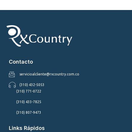
Contacto
servicioalcliente@rxcountry.com.co
(310) 432-5053
(310) 771-0722
(310) 433-7825
(310) 807-9473
Links Rápidos