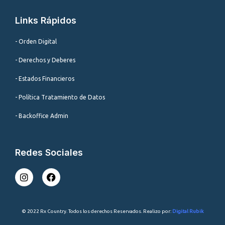
Links Rápidos
- Orden Digital
- Derechos y Deberes
- Estados Financieros
- Política Tratamiento de Datos
- Backoffice Admin
Redes Sociales
I
F
n
a
s
c
t
e
a
b
© 2022 Rx Country. Todos los derechos Reservados. Realizo por:
Digital Rubik
g
o