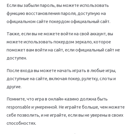
Если вы забыли пароль, вы можете использовать
функцию восстановления пароля, доступную на
официальном сайте покердом официальный сайт.
Также, если вы не можете войти на свой аккаунт, вы
можете использовать покердом зеркало, которое
поможет вам войти на сайт, если официальный сайт не
доступен.
После входа вы можете начать играть в любые игры,
доступные на сайте, включая покер, рулетку, слоты и
другие.
Помните, что игра в онлайн-казино должна быть
responsable и умеренной. Не играйте больше, чем можете
себе позволить, и не играйте, если вы не уверены в своих
способностях.