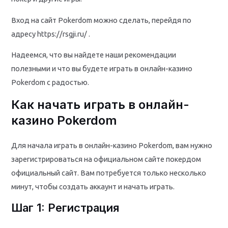
Вход на сайт Pokerdom можно сделать, перейдя по
адресу https://rsgji.ru/ .
Надеемся, что вы найдете наши рекомендации
полезными и что вы будете играть в онлайн-казино
Pokerdom с радостью.
Как начать играть в онлайн-
казино Pokerdom
Для начала играть в онлайн-казино Pokerdom, вам нужно
зарегистрироваться на официальном сайте покердом
официальный сайт. Вам потребуется только несколько
минут, чтобы создать аккаунт и начать играть.
Шаг 1: Регистрация