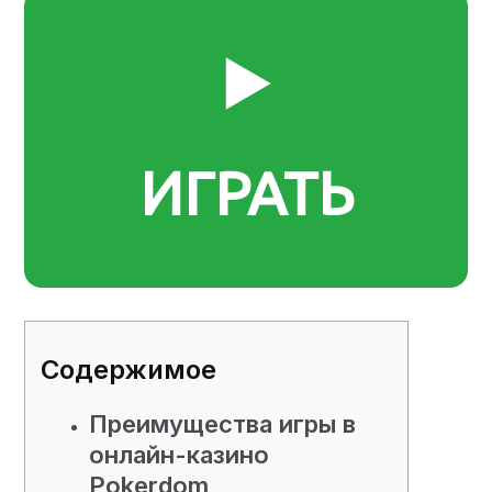
▶️
ИГРАТЬ
Содержимое
Преимущества игры в
онлайн-казино
Pokerdom