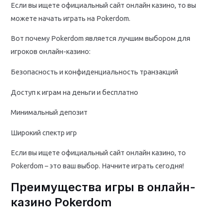
Если вы ищете официальный сайт онлайн казино, то вы
можете начать играть на Pokerdom.
Вот почему Pokerdom является лучшим выбором для
игроков онлайн-казино:
Безопасность и конфиденциальность транзакций
Доступ к играм на деньги и бесплатно
Минимальный депозит
Широкий спектр игр
Если вы ищете официальный сайт онлайн казино, то
Pokerdom – это ваш выбор. Начните играть сегодня!
Преимущества игры в онлайн-
казино Pokerdom