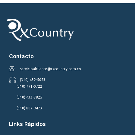
Contacto
servicioalcliente@rxcountry.com.co
(310) 432-5053
(310) 771-0722
(310) 433-7825
(310) 807-9473
Links Rápidos