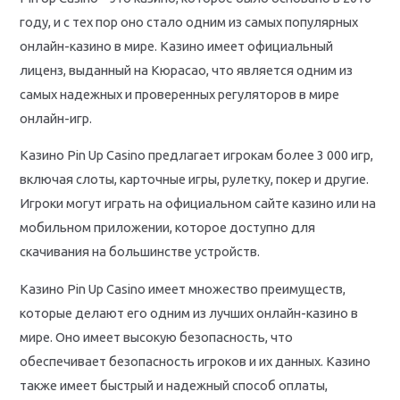
году, и с тех пор оно стало одним из самых популярных
онлайн-казино в мире. Казино имеет официальный
лиценз, выданный на Кюрасао, что является одним из
самых надежных и проверенных регуляторов в мире
онлайн-игр.
Казино Pin Up Casino предлагает игрокам более 3 000 игр,
включая слоты, карточные игры, рулетку, покер и другие.
Игроки могут играть на официальном сайте казино или на
мобильном приложении, которое доступно для
скачивания на большинстве устройств.
Казино Pin Up Casino имеет множество преимуществ,
которые делают его одним из лучших онлайн-казино в
мире. Оно имеет высокую безопасность, что
обеспечивает безопасность игроков и их данных. Казино
также имеет быстрый и надежный способ оплаты,