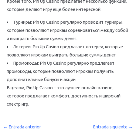
Кроме того, Pin Up Casino предлагает несколько функций,
которые делают игру еще более интересной:
Турниры: Pin Up Casino регулярно проводит турниры,
которые позволяют игрокам соревноваться между собой
и выиграть большие суммы денег.
Лотереи: Pin Up Casino предлагает лотереи, которые
позволяют игрокам выиграть большие суммы денег.
Промокоды: Pin Up Casino регулярно предлагает
промокоды, которые позволяют игрокам получить
дополнительные бонусы и акции.
В целом, Pin Up Casino – это лучшее онлайн-казино,
которое предлагает комфорт, доступность и широкий
спектр игр.
←
Entrada anterior
Entrada siguiente
→