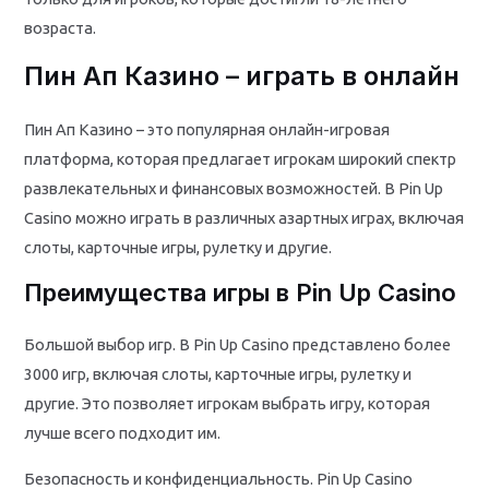
возраста.
Пин Ап Казино – играть в онлайн
Пин Ап Казино – это популярная онлайн-игровая
платформа, которая предлагает игрокам широкий спектр
развлекательных и финансовых возможностей. В Pin Up
Casino можно играть в различных азартных играх, включая
слоты, карточные игры, рулетку и другие.
Преимущества игры в Pin Up Casino
Большой выбор игр. В Pin Up Casino представлено более
3000 игр, включая слоты, карточные игры, рулетку и
другие. Это позволяет игрокам выбрать игру, которая
лучше всего подходит им.
Безопасность и конфиденциальность. Pin Up Casino