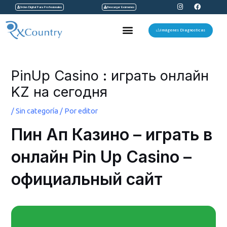
I
F
Ir
Orden Digital Para Profesionales
Descargar Exámenes
n
a
s
c
al
t
e
Menu
a
b
Imágenes Diagnosticas
contenido
g
o
r
o
a
k
Navegación
m
de
PinUp Casino : играть онлайн
entradas
KZ на сегодня
/
Sin categoría
/ Por
editor
Пин Ап Казино – играть в
онлайн Pin Up Casino –
официальный сайт