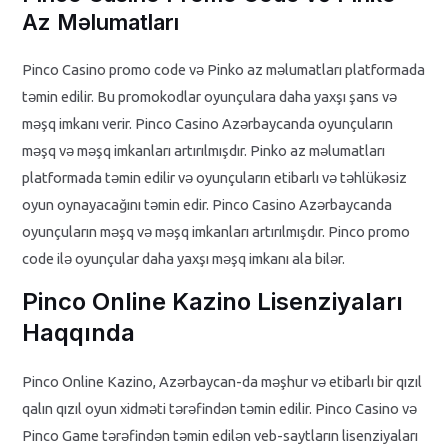
Az Məlumatları
Pinco Casino promo code və Pinko az məlumatları platformada
təmin edilir. Bu promokodlar oyunçulara daha yaxşı şans və
məşq imkanı verir. Pinco Casino Azərbaycanda oyunçuların
məşq və məşq imkanları artırılmışdır. Pinko az məlumatları
platformada təmin edilir və oyunçuların etibarlı və təhlükəsiz
oyun oynayacağını təmin edir. Pinco Casino Azərbaycanda
oyunçuların məşq və məşq imkanları artırılmışdır. Pinco promo
code ilə oyunçular daha yaxşı məşq imkanı ala bilər.
Pinco Online Kazino Lisenziyaları
Haqqında
Pinco Online Kazino, Azərbaycan-da məşhur və etibarlı bir qızıl
qalın qızıl oyun xidməti tərəfindən təmin edilir. Pinco Casino və
Pinco Game tərəfindən təmin edilən veb-saytların lisenziyaları