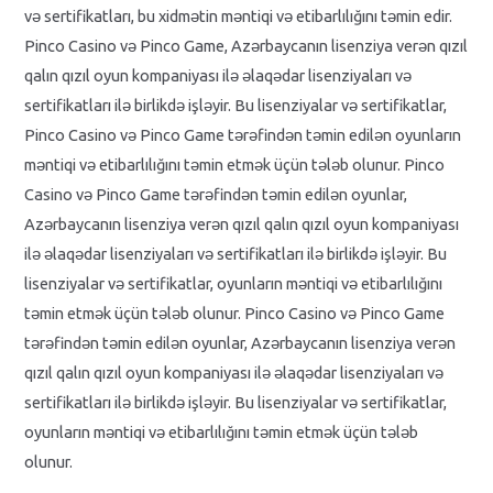
və sertifikatları, bu xidmətin məntiqi və etibarlılığını təmin edir.
Pinco Casino və Pinco Game, Azərbaycanın lisenziya verən qızıl
qalın qızıl oyun kompaniyası ilə əlaqədar lisenziyaları və
sertifikatları ilə birlikdə işləyir. Bu lisenziyalar və sertifikatlar,
Pinco Casino və Pinco Game tərəfindən təmin edilən oyunların
məntiqi və etibarlılığını təmin etmək üçün tələb olunur. Pinco
Casino və Pinco Game tərəfindən təmin edilən oyunlar,
Azərbaycanın lisenziya verən qızıl qalın qızıl oyun kompaniyası
ilə əlaqədar lisenziyaları və sertifikatları ilə birlikdə işləyir. Bu
lisenziyalar və sertifikatlar, oyunların məntiqi və etibarlılığını
təmin etmək üçün tələb olunur. Pinco Casino və Pinco Game
tərəfindən təmin edilən oyunlar, Azərbaycanın lisenziya verən
qızıl qalın qızıl oyun kompaniyası ilə əlaqədar lisenziyaları və
sertifikatları ilə birlikdə işləyir. Bu lisenziyalar və sertifikatlar,
oyunların məntiqi və etibarlılığını təmin etmək üçün tələb
olunur.