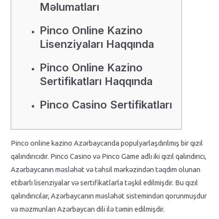
Məlumatları
Pinco Online Kazino
Lisenziyaları Haqqında
Pinco Online Kazino
Sertifikatları Haqqında
Pinco Casino Sertifikatları
Pinco online kazino Azərbaycanda populyarlaşdırılmış bir qızıl
qalındırıcıdır. Pinco Casino və Pinco Game adlı iki qızıl qalındırıcı,
Azərbaycanın məsləhət və təhsil mərkəzindən təqdim olunan
etibarlı lisenziyalar və sertifikatlarla təşkil edilmişdir. Bu qızıl
qalındırıcılar, Azərbaycanın məsləhət sistemindən qorunmuşdur
və məzmunları Azərbaycan dili ilə təmin edilmişdir.