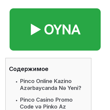
▶️ OYNA
Содержимое
Pinco Online Kazino
Azərbaycanda Nə Yeni?
Pinco Casino Promo
Code və Pinko Az