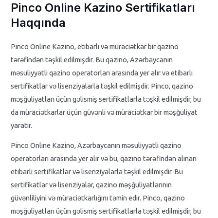
Pinco Online Kazino Sertifikatları
Haqqında
Pinco Online Kazino, etibarlı və müraciətkar bir qazino
tərəfindən təşkil edilmişdir. Bu qazino, Azərbaycanın
məsuliyyətli qazino operatorları arasında yer alır və etibarlı
sertifikatlar və lisenziyalarla təşkil edilmişdir. Pinco, qazino
məşğuliyatları üçün gəlismiş sertifikatlarla təşkil edilmişdir, bu
da müraciətkarlar üçün güvənli və müraciətkar bir məşğuliyat
yaratır.
Pinco Online Kazino, Azərbaycanın məsuliyyətli qazino
operatorları arasında yer alır və bu, qazino tərəfindən alınan
etibarlı sertifikatlar və lisenziyalarla təşkil edilmişdir. Bu
sertifikatlar və lisenziyalar, qazino məşğuliyatlarının
güvənliliyini və müraciətkarlığını təmin edir. Pinco, qazino
məşğuliyatları üçün gəlismiş sertifikatlarla təşkil edilmişdir, bu