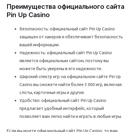
Преимущества официального сайта
Pin Up Casino
Безопасность: официальный сайт Pin Up Casino
защищен от хакеров и обеспечивает безопасность
вашей информации.
Надежность: официальный сайт Pin Up Casino
является официальным сайтом, поэтому вы
можете быть уверены в его надежности.
Широкий спектр игр: на официальном сайте Pin Up
Casino вы сможете найти более 3 000 игр, включая
слоты, карточные игры и другие.
Удобство: официальный сайт Pin Up Casino
предлагает удобный интерфейс, который
позволяет вам легко найти и играть в любые игры.
Если вы ищете официальный сайт Pin Up Casino, то вам