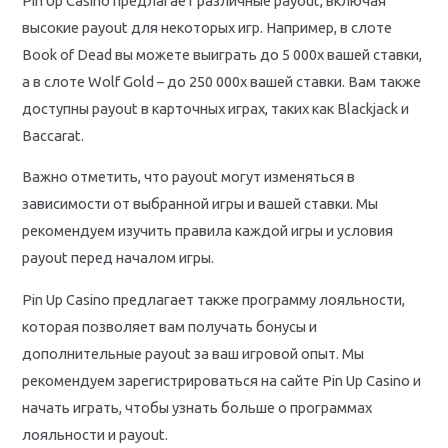
Pin Up Casino предлагает различные payout, включая
высокие payout для некоторых игр. Например, в слоте
Book of Dead вы можете выиграть до 5 000x вашей ставки,
а в слоте Wolf Gold – до 250 000x вашей ставки. Вам также
доступны payout в карточных играх, таких как Blackjack и
Baccarat.
Важно отметить, что payout могут изменяться в
зависимости от выбранной игры и вашей ставки. Мы
рекомендуем изучить правила каждой игры и условия
payout перед началом игры.
Pin Up Casino предлагает также программу лояльности,
которая позволяет вам получать бонусы и
дополнительные payout за ваш игровой опыт. Мы
рекомендуем зарегистрироваться на сайте Pin Up Casino и
начать играть, чтобы узнать больше о программах
лояльности и payout.