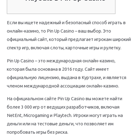
Если вы ищете надежный и безопасный способ играть в
онлайн-казино, то Pin Up Casino – ваш выбор. Это
официальный сайт, который предлагает игрокам широкий
спектр игр, включая слоты, карточные игры и рулетку.
Pin Up Casino – это международная онлайн-казино,
которая была основана в 2016 году. Сайт имеет
официальную лицензию, выдана в Куртрахе, и является
членом международной ассоциации онлайн-казино.
На официальном сайте Pin Up Casino вы можете найти
более 3 000 игр от ведущих разработчиков, включая
NetEnt, Microgaming и Playtech. Игроки могут играть на
деньги или на тестовые деньги, что позволяет им
попробовать игры без риска.