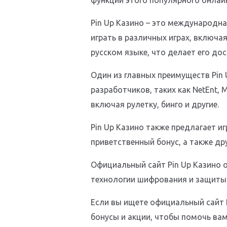
Pin Up Казино – это международн
играть в различных играх, включая
русском языке, что делает его до
Один из главных преимуществ Pin 
разработчиков, таких как NetEnt, M
включая рулетку, бинго и другие.
Pin Up Казино также предлагает и
приветственный бонус, а также др
Официальный сайт Pin Up Казино 
технологии шифрования и защиты 
Если вы ищете официальный сайт P
бонусы и акции, чтобы помочь вам