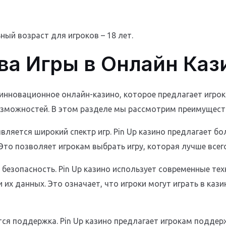
ый возраст для игроков – 18 лет.
а Игры в Онлайн Кази
и инновационное онлайн-казино, которое предлагает игро
зможностей. В этом разделе мы рассмотрим преимущества
ется широкий спектр игр. Pin Up казино предлагает боле
 Это позволяет игрокам выбрать игру, которая лучше всег
безопасность. Pin Up казино использует современные тех
 их данных. Это означает, что игроки могут играть в кази
я поддержка. Pin Up казино предлагает игрокам поддерж