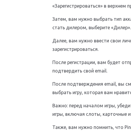
«Зарегистрироваться» в верхнем пр
Затем, вам нужно выбрать тип акка
стать дилером, выберите «Дилер».
Далее, вам нужно ввести свои лич
зарегистрироваться.
После регистрации, вам будет отп
подтвердить свой email.
После подтверждения email, вы смо
выбрать игру, которая вам нравитс
Важно: перед началом игры, убеди
игры, включая слоты, карточные иг
Также, вам нужно помнить, что Pi