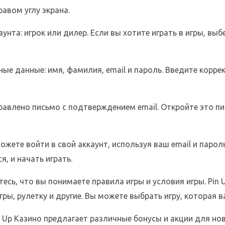
авом углу экрана.
унта: игрок или дилер. Если вы хотите играть в игры, выб
ные данные: имя, фамилия, email и пароль. Введите корр
равлено письмо с подтверждением email. Откройте это пи
жете войти в свой аккаунт, используя ваш email и пароль
я, и начать играть.
тесь, что вы понимаете правила игры и условия игры. Pin
ры, рулетку и другие. Вы можете выбрать игру, которая ва
n Up Казино предлагает различные бонусы и акции для но