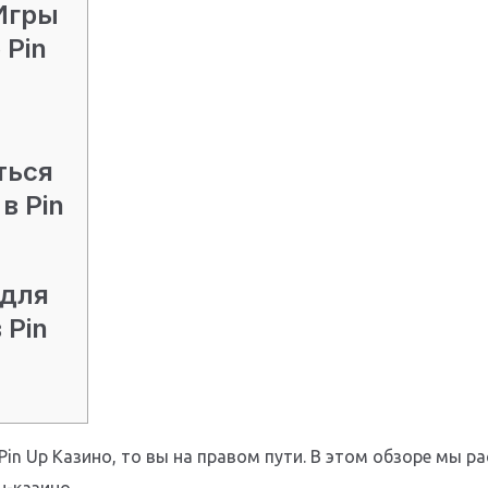
Игры
 Pin
ться
в Pin
 для
 Pin
in Up Казино, то вы на правом пути. В этом обзоре мы р
н-казино.