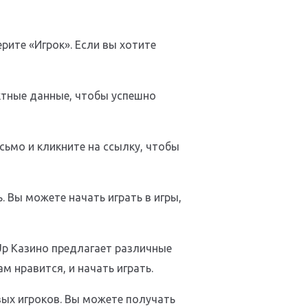
ерите «Игрок». Если вы хотите
ектные данные, чтобы успешно
сьмо и кликните на ссылку, чтобы
. Вы можете начать играть в игры,
 Up Казино предлагает различные
м нравится, и начать играть.
вых игроков. Вы можете получать