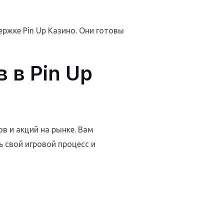
ржке Pin Up Казино. Они готовы
 в Pin Up
в и акций на рынке. Вам
 свой игровой процесс и