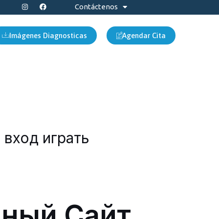
I
F
Contáctenos
n
a
s
c
t
e
a
b
Imágenes Diagnosticas
Agendar Cita
g
o
r
o
a
k
m
 вход играть
ьный Сайт