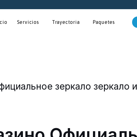
icio
Servicios
Trayectoria
Paquetes
фициальное зеркало зеркало и
азино Официал