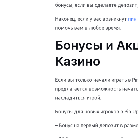
бонусы, если вы сделаете депозит,
Наконец, если у вас возникнут
пин
помочь вам в любое время.
Бонусы и Акц
Казино
Если вы только начали играть в Pi
предлагается возможность начать
насладиться игрой.
Бонусы для новых игроков в Pin U
– Бонус на первый депозит в разме