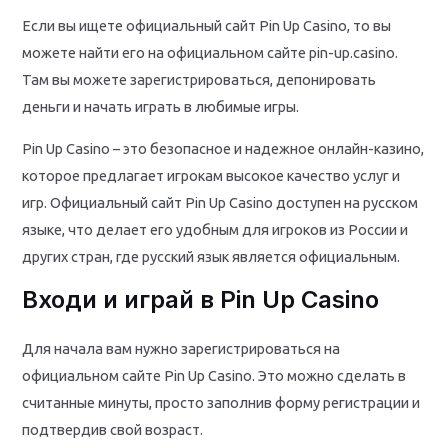
Если вы ищете официальный сайт Pin Up Casino, то вы
можете найти его на официальном сайте pin-up.casino.
Там вы можете зарегистрироваться, депонировать
деньги и начать играть в любимые игры.
Pin Up Casino – это безопасное и надежное онлайн-казино,
которое предлагает игрокам высокое качество услуг и
игр. Официальный сайт Pin Up Casino доступен на русском
языке, что делает его удобным для игроков из России и
других стран, где русский язык является официальным.
Входи и играй в Pin Up Casino
Для начала вам нужно зарегистрироваться на
официальном сайте Pin Up Casino. Это можно сделать в
считанные минуты, просто заполнив форму регистрации и
подтвердив свой возраст.