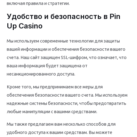
включая правила и стратегии.
Удобство и безопасность в Pin
Up Casino
Мы используем современные технологии для защиты
вашей информации и обеспечения безопасности вашего
счета. Наш сайт защищен SSL-шифром, что означает, что
ваша информация будет защищена от
несанкционированного доступа.
Кроме того, мы предпринимаем все меры для
обеспечения безопасности вашего счета. Мы используем
надежные системы безопасности, чтобы предотвратить
любые манипуляции с вашими средствами.
Мы также предлагаем вам несколько способов для
удобного доступа к вашим средствам. Вы можете