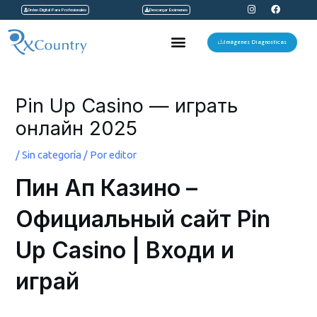
I
F
Ir
Orden Digital Para Profesionales
Descargar Exámenes
n
a
s
c
al
t
e
Menu
a
b
Imágenes Diagnosticas
contenido
g
o
r
o
a
k
Navegación
m
de
Pin Up Casino — играть
entradas
онлайн 2025
/
Sin categoría
/ Por
editor
Пин Ап Казино –
Официальный сайт Pin
Up Casino | Входи и
играй