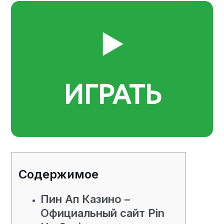
▶️
ИГРАТЬ
Содержимое
Пин Ап Казино –
Официальный сайт Pin