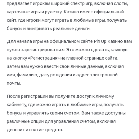
предлагает игрокам широкий спектр игр, включая слоты,
карточные игры и рулетку. Казино имеет официальный
сайт, где игроки могут играть в любимые игры, получать
бонусы и выигрывать реальные деньги.
Для начала игры на официальном сайте Pin Up Казино вам
нужно зарегистрироваться. Это можно сделать, кликнув
на кнопку «Регистрация» на главной странице сайта.
Затем вам нужно ввести свои личные данные, включая
имя, фамилию, дату рождения и адрес электронной
почты.
После регистрации вы получите доступ к личному
кабинету, где можно играть в любимые игры, получать
бонусы и управлять своим счетом. Вам также доступны
различные опции для управления счетом, включая
депозит и снятие средств.