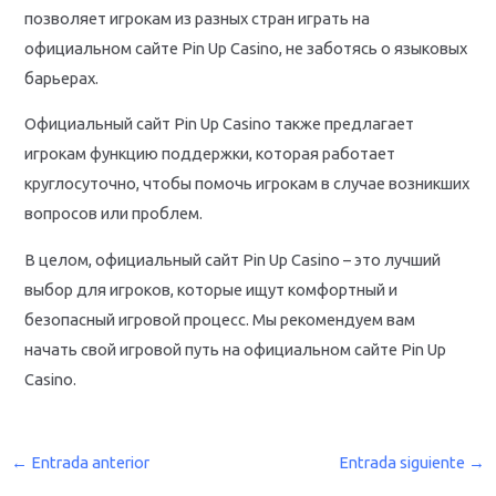
позволяет игрокам из разных стран играть на
официальном сайте Pin Up Casino, не заботясь о языковых
барьерах.
Официальный сайт Pin Up Casino также предлагает
игрокам функцию поддержки, которая работает
круглосуточно, чтобы помочь игрокам в случае возникших
вопросов или проблем.
В целом, официальный сайт Pin Up Casino – это лучший
выбор для игроков, которые ищут комфортный и
безопасный игровой процесс. Мы рекомендуем вам
начать свой игровой путь на официальном сайте Pin Up
Casino.
←
Entrada anterior
Entrada siguiente
→