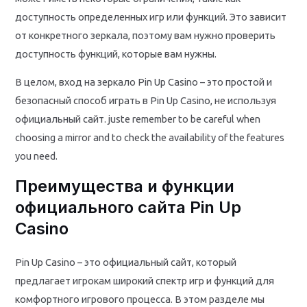
доступность определенных игр или функций. Это зависит
от конкретного зеркала, поэтому вам нужно проверить
доступность функций, которые вам нужны.
В целом, вход на зеркало Pin Up Casino – это простой и
безопасный способ играть в Pin Up Casino, не используя
официальный сайт. juste remember to be careful when
choosing a mirror and to check the availability of the features
you need.
Преимущества и функции
официального сайта Pin Up
Casino
Pin Up Casino – это официальный сайт, который
предлагает игрокам широкий спектр игр и функций для
комфортного игрового процесса. В этом разделе мы