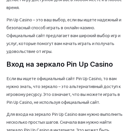
время.
Pin Up Casino – это ваш выбор, если вы ищете надежный и
безопасный способ играть в онлайн-казино.
Официальный сайт предлагает вам широкий выбор игр и
услуг, которые помогут вам начать играть и получать
удовольствие от игры.
Вход на зеркало Pin Up Casino
Если вы ищете официальный сайт Pin Up Casino, то вам
нужно знать, что зеркало – это альтернативный доступ к
игровому ресурсу. Это означает, что вы можете играть в
Pin Up Casino, не используя официальный сайт.
Для входа на зеркало Pin Up Casino вам нужно выполнить
несколько простых шагов. Сначала вам нужно найти
зеркало Pin Up Casino в интернете. Это может быть