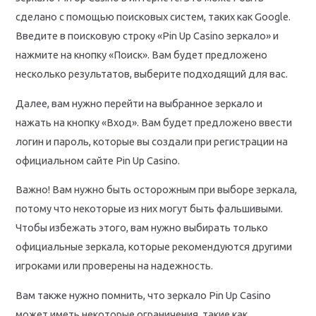
сделано с помощью поисковых систем, таких как Google.
Введите в поисковую строку «Pin Up Casino зеркало» и
нажмите на кнопку «Поиск». Вам будет предложено
несколько результатов, выберите подходящий для вас.
Далее, вам нужно перейти на выбранное зеркало и
нажать на кнопку «Вход». Вам будет предложено ввести
логин и пароль, которые вы создали при регистрации на
официальном сайте Pin Up Casino.
Важно! Вам нужно быть осторожным при выборе зеркала,
потому что некоторые из них могут быть фальшивыми.
Чтобы избежать этого, вам нужно выбирать только
официальные зеркала, которые рекомендуются другими
игроками или проверены на надежность.
Вам также нужно помнить, что зеркало Pin Up Casino
может иметь некоторые ограничения, такие как