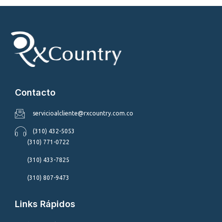
Contacto
servicioalcliente@rxcountry.com.co
(310) 432-5053
(310) 771-0722
(310) 433-7825
(310) 807-9473
Links Rápidos