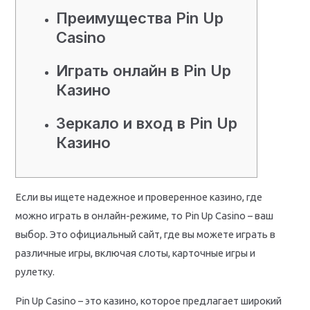
Преимущества Pin Up
Casino
Играть онлайн в Pin Up
Казино
Зеркало и вход в Pin Up
Казино
Если вы ищете надежное и проверенное казино, где
можно играть в онлайн-режиме, то Pin Up Casino – ваш
выбор. Это официальный сайт, где вы можете играть в
различные игры, включая слоты, карточные игры и
рулетку.
Pin Up Casino – это казино, которое предлагает широкий