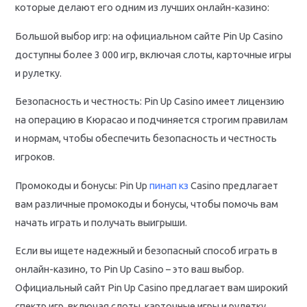
которые делают его одним из лучших онлайн-казино:
Большой выбор игр: на официальном сайте Pin Up Casino
доступны более 3 000 игр, включая слоты, карточные игры
и рулетку.
Безопасность и честность: Pin Up Casino имеет лицензию
на операцию в Кюрасао и подчиняется строгим правилам
и нормам, чтобы обеспечить безопасность и честность
игроков.
Промокоды и бонусы: Pin Up
пинап кз
Casino предлагает
вам различные промокоды и бонусы, чтобы помочь вам
начать играть и получать выигрыши.
Если вы ищете надежный и безопасный способ играть в
онлайн-казино, то Pin Up Casino – это ваш выбор.
Официальный сайт Pin Up Casino предлагает вам широкий
спектр игр, включая слоты, карточные игры и рулетку.