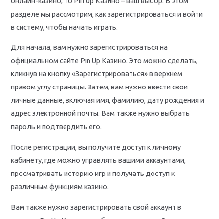
онлайн-казино, то Pin Up Казино – ваш выбор. В этом
разделе мы рассмотрим, как зарегистрироваться и войти
в систему, чтобы начать играть.
Для начала, вам нужно зарегистрироваться на
официальном сайте Pin Up Казино. Это можно сделать,
кликнув на кнопку «Зарегистрироваться» в верхнем
правом углу страницы. Затем, вам нужно ввести свои
личные данные, включая имя, фамилию, дату рождения и
адрес электронной почты. Вам также нужно выбрать
пароль и подтвердить его.
После регистрации, вы получите доступ к личному
кабинету, где можно управлять вашими аккаунтами,
просматривать историю игр и получать доступ к
различным функциям казино.
Вам также нужно зарегистрировать свой аккаунт в