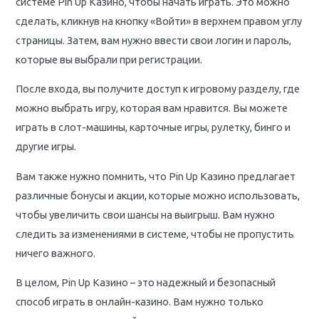
системе Pin Up Казино, чтобы начать играть. Это можно
сделать, кликнув на кнопку «Войти» в верхнем правом углу
страницы. Затем, вам нужно ввести свои логин и пароль,
которые вы выбрали при регистрации.
После входа, вы получите доступ к игровому разделу, где
можно выбрать игру, которая вам нравится. Вы можете
играть в слот-машины, карточные игры, рулетку, бинго и
другие игры.
Вам также нужно помнить, что Pin Up Казино предлагает
различные бонусы и акции, которые можно использовать,
чтобы увеличить свои шансы на выигрыш. Вам нужно
следить за изменениями в системе, чтобы не пропустить
ничего важного.
В целом, Pin Up Казино – это надежный и безопасный
способ играть в онлайн-казино. Вам нужно только