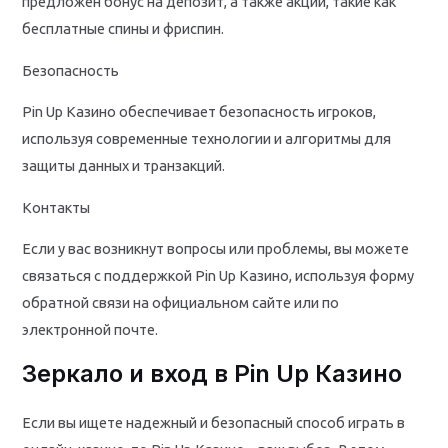
предложен бонус на депозит, а также акции, такие как
бесплатные спины и фриспин.
Безопасность
Pin Up Казино обеспечивает безопасность игроков,
используя современные технологии и алгоритмы для
защиты данных и транзакций.
Контакты
Если у вас возникнут вопросы или проблемы, вы можете
связаться с поддержкой Pin Up Казино, используя форму
обратной связи на официальном сайте или по
электронной почте.
Зеркало и вход в Pin Up Казино
Если вы ищете надежный и безопасный способ играть в