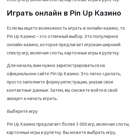
Играть онлайн в Pin Up Казино
Если вы ищете возможность играть в онлайн-казино, то
Pin Up Казино – это отличный выбор. Это популярное
онлайн-казино, которое предлагает игрокам широкий
спектр игр, включая слоты, карточные игры и рулетку.
Для начала, вам нужно зарегистрироваться на
официальном сайте Pin Up Казино. Это легко сделать,
просто заполните форму регистрации, указав свои
контактные данные. Затем, вы сможете войти в свой
аккаунт и начать играть.
Выберите игру
Pin Up Казино предлагает более 3 000 игр, включая слоты,
карточные игры и рулетку. Вы можете выбрать игру,