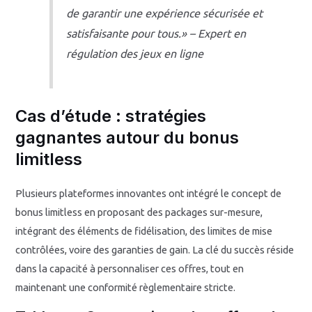
de garantir une expérience sécurisée et
satisfaisante pour tous.» – Expert en
régulation des jeux en ligne
Cas d’étude : stratégies
gagnantes autour du bonus
limitless
Plusieurs plateformes innovantes ont intégré le concept de
bonus limitless en proposant des packages sur-mesure,
intégrant des éléments de fidélisation, des limites de mise
contrôlées, voire des garanties de gain. La clé du succès réside
dans la capacité à personnaliser ces offres, tout en
maintenant une conformité règlementaire stricte.