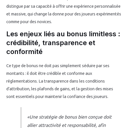
distingue par sa capacité à offrir une expérience personnalisée
et massive, qui change la donne pour des joueurs expérimentés
comme pour des novices.
Les enjeux liés au bonus limitless :
crédibilité, transparence et
conformité
Ce type de bonus ne doit pas simplement séduire par ses
montants : il doit être crédible et conforme aux
réglementations. La transparence dans les conditions
d’attribution, les plafonds de gains, et la gestion des mises
sont essentiels pour maintenir la confiance des joueurs.
«Une stratégie de bonus bien conçue doit
allier attractivité et responsabilité, afin