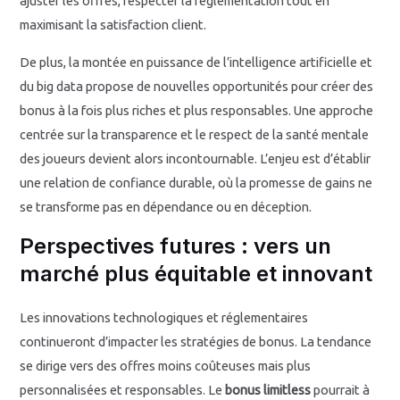
ajuster les offres, respecter la réglementation tout en
maximisant la satisfaction client.
De plus, la montée en puissance de l’intelligence artificielle et
du big data propose de nouvelles opportunités pour créer des
bonus à la fois plus riches et plus responsables. Une approche
centrée sur la transparence et le respect de la santé mentale
des joueurs devient alors incontournable. L’enjeu est d’établir
une relation de confiance durable, où la promesse de gains ne
se transforme pas en dépendance ou en déception.
Perspectives futures : vers un
marché plus équitable et innovant
Les innovations technologiques et réglementaires
continueront d’impacter les stratégies de bonus. La tendance
se dirige vers des offres moins coûteuses mais plus
personnalisées et responsables. Le
bonus limitless
pourrait à