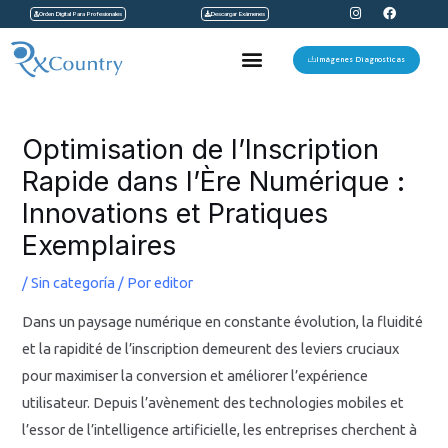
I
F
Ir
Orden Digital Para Profesionales
Descargar Exámenes
n
a
s
c
al
t
e
Menu
a
b
Imágenes Diagnosticas
contenido
g
o
r
o
a
k
Navegación
m
de
Optimisation de l’Inscription
entradas
Rapide dans l’Ère Numérique :
Innovations et Pratiques
Exemplaires
/
Sin categoría
/ Por
editor
Dans un paysage numérique en constante évolution, la fluidité
et la rapidité de l’inscription demeurent des leviers cruciaux
pour maximiser la conversion et améliorer l’expérience
utilisateur. Depuis l’avènement des technologies mobiles et
l’essor de l’intelligence artificielle, les entreprises cherchent à