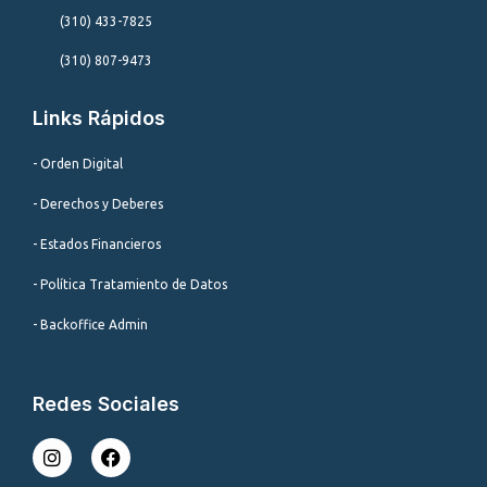
(310) 433-7825
(310) 807-9473
Links Rápidos
- Orden Digital
- Derechos y Deberes
- Estados Financieros
- Política Tratamiento de Datos
- Backoffice Admin
Redes Sociales
I
F
n
a
s
c