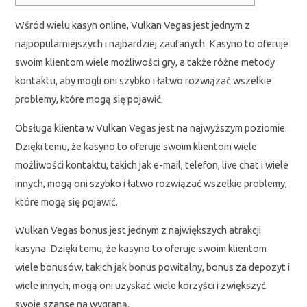
Wśród wielu kasyn online, Vulkan Vegas jest jednym z
najpopularniejszych i najbardziej zaufanych. Kasyno to oferuje
swoim klientom wiele możliwości gry, a także różne metody
kontaktu, aby mogli oni szybko i łatwo rozwiązać wszelkie
problemy, które mogą się pojawić.
Obsługa klienta w Vulkan Vegas jest na najwyższym poziomie.
Dzięki temu, że kasyno to oferuje swoim klientom wiele
możliwości kontaktu, takich jak e-mail, telefon, live chat i wiele
innych, mogą oni szybko i łatwo rozwiązać wszelkie problemy,
które mogą się pojawić.
Wulkan Vegas bonus jest jednym z największych atrakcji
kasyna. Dzięki temu, że kasyno to oferuje swoim klientom
wiele bonusów, takich jak bonus powitalny, bonus za depozyt i
wiele innych, mogą oni uzyskać wiele korzyści i zwiększyć
swoje szanse na wygraną.