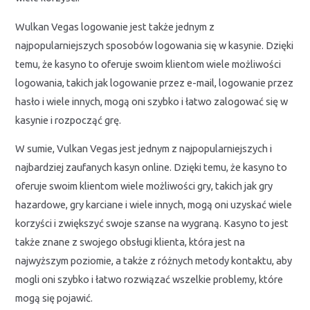
Wulkan Vegas logowanie jest także jednym z
najpopularniejszych sposobów logowania się w kasynie. Dzięki
temu, że kasyno to oferuje swoim klientom wiele możliwości
logowania, takich jak logowanie przez e-mail, logowanie przez
hasło i wiele innych, mogą oni szybko i łatwo zalogować się w
kasynie i rozpocząć grę.
W sumie, Vulkan Vegas jest jednym z najpopularniejszych i
najbardziej zaufanych kasyn online. Dzięki temu, że kasyno to
oferuje swoim klientom wiele możliwości gry, takich jak gry
hazardowe, gry karciane i wiele innych, mogą oni uzyskać wiele
korzyści i zwiększyć swoje szanse na wygraną. Kasyno to jest
także znane z swojego obsługi klienta, która jest na
najwyższym poziomie, a także z różnych metody kontaktu, aby
mogli oni szybko i łatwo rozwiązać wszelkie problemy, które
mogą się pojawić.