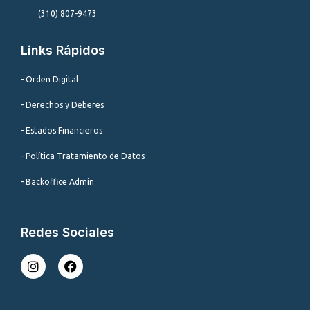
(310) 807-9473
Links Rápidos
- Orden Digital
- Derechos y Deberes
- Estados Financieros
- Política Tratamiento de Datos
- Backoffice Admin
Redes Sociales
I
F
n
a
s
c
t
e
a
b