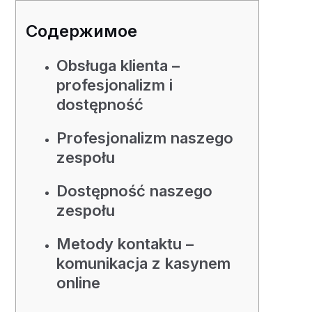
Содержимое
Obsługa klienta –
profesjonalizm i
dostępność
Profesjonalizm naszego
zespołu
Dostępność naszego
zespołu
Metody kontaktu –
komunikacja z kasynem
online