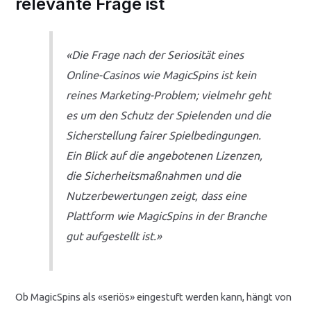
relevante Frage ist
«Die Frage nach der Seriosität eines
Online-Casinos wie MagicSpins ist kein
reines Marketing-Problem; vielmehr geht
es um den Schutz der Spielenden und die
Sicherstellung fairer Spielbedingungen.
Ein Blick auf die angebotenen Lizenzen,
die Sicherheitsmaßnahmen und die
Nutzerbewertungen zeigt, dass eine
Plattform wie MagicSpins in der Branche
gut aufgestellt ist.»
Ob MagicSpins als «seriös» eingestuft werden kann, hängt von