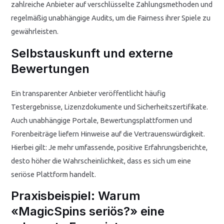
zahlreiche Anbieter auf verschlüsselte Zahlungsmethoden und
regelmäßig unabhängige Audits, um die Fairness ihrer Spiele zu
gewährleisten.
Selbstauskunft und externe
Bewertungen
Ein transparenter Anbieter veröffentlicht häufig
Testergebnisse, Lizenzdokumente und Sicherheitszertifikate.
Auch unabhängige Portale, Bewertungsplattformen und
Forenbeiträge liefern Hinweise auf die Vertrauenswürdigkeit.
Hierbei gilt: Je mehr umfassende, positive Erfahrungsberichte,
desto höher die Wahrscheinlichkeit, dass es sich um eine
seriöse Plattform handelt.
Praxisbeispiel: Warum
«MagicSpins seriös?» eine