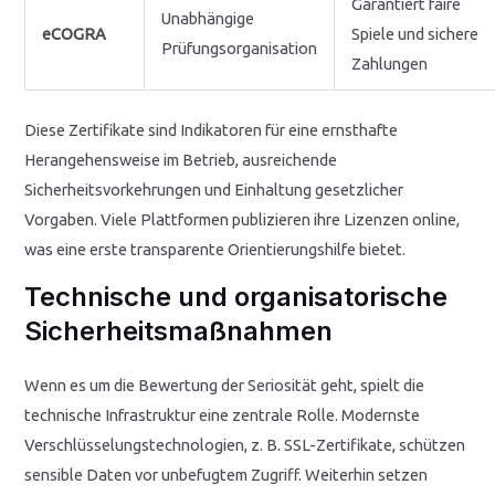
Garantiert faire
Unabhängige
eCOGRA
Spiele und sichere
Prüfungsorganisation
Zahlungen
Diese Zertifikate sind Indikatoren für eine ernsthafte
Herangehensweise im Betrieb, ausreichende
Sicherheitsvorkehrungen und Einhaltung gesetzlicher
Vorgaben. Viele Plattformen publizieren ihre Lizenzen online,
was eine erste transparente Orientierungshilfe bietet.
Technische und organisatorische
Sicherheitsmaßnahmen
Wenn es um die Bewertung der Seriosität geht, spielt die
technische Infrastruktur eine zentrale Rolle. Modernste
Verschlüsselungstechnologien, z. B. SSL-Zertifikate, schützen
sensible Daten vor unbefugtem Zugriff. Weiterhin setzen