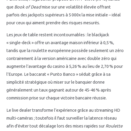
que
Book of Dead
mise sur une volatilité élevée offrant
parfois des jackpots supérieurs à 5 000x la mise initiale – idéal
pour ceux qui aiment prendre des risques mesurés.
Les jeux de table restent incontournables : le blackjack
« single‑deck » offre un avantage maison inférieur à 0,5 %,
tandis que la roulette européenne possède seulement un zéro
contrairement à la version américaine avec double zéro qui
augmente l’avantage du casino à 5,26 % au lieu de 2,70 % pour
l’Europe. Le baccarat « Punto Banco » séduit grâce à sa
simplicité stratégique où miser sur le banquier donne
généralement un taux gagnant autour de 45‑46 % après
commission prise sur chaque victoire bancaire réussie.
Le live dealer transforme l’expérience grâce au streaming HD
multi‑caméras ; toutefois il faut surveiller la latence réseau
afin d’éviter tout décalage lors des mises rapides sur
Roulette