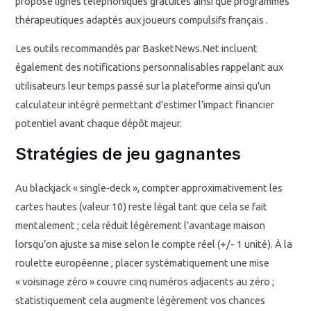
propose lignes téléphoniques gratuites ainsi que programmes
thérapeutiques adaptés aux joueurs compulsifs français .
Les outils recommandés par BasketNews.Net incluent
également des notifications personnalisables rappelant aux
utilisateurs leur temps passé sur la plateforme ainsi qu’un
calculateur intégré permettant d’estimer l’impact financier
potentiel avant chaque dépôt majeur.
Stratégies de jeu gagnantes
Au blackjack « single‑deck », compter approximativement les
cartes hautes (valeur 10) reste légal tant que cela se fait
mentalement ; cela réduit légèrement l’avantage maison
lorsqu’on ajuste sa mise selon le compte réel (+/- 1 unité). À la
roulette européenne , placer systématiquement une mise
« voisinage zéro » couvre cinq numéros adjacents au zéro ;
statistiquement cela augmente légèrement vos chances