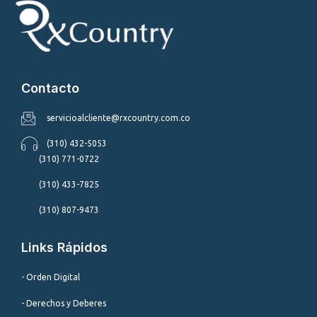
Contacto
servicioalcliente@rxcountry.com.co
(310) 432-5053
(310) 771-0722
(310) 433-7825
(310) 807-9473
Links Rápidos
- Orden Digital
- Derechos y Deberes