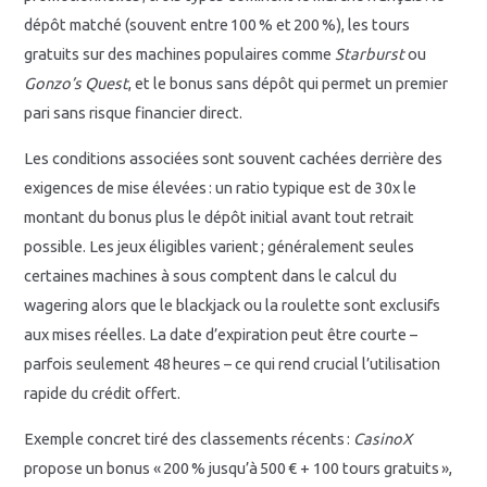
dépôt matché (souvent entre 100 % et 200 %), les tours
gratuits sur des machines populaires comme
Starburst
ou
Gonzo’s Quest
, et le bonus sans dépôt qui permet un premier
pari sans risque financier direct.
Les conditions associées sont souvent cachées derrière des
exigences de mise élevées : un ratio typique est de 30x le
montant du bonus plus le dépôt initial avant tout retrait
possible. Les jeux éligibles varient ; généralement seules
certaines machines à sous comptent dans le calcul du
wagering alors que le blackjack ou la roulette sont exclusifs
aux mises réelles. La date d’expiration peut être courte –
parfois seulement 48 heures – ce qui rend crucial l’utilisation
rapide du crédit offert.
Exemple concret tiré des classements récents :
CasinoX
propose un bonus « 200 % jusqu’à 500 € + 100 tours gratuits »,