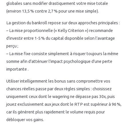
globales sans modifier drastiquement votre mise totale
(environ 13,5 % contre 2,7 % pour une mise simple).
La gestion du bankroll repose sur deux approches principales :
– La mise proportionnelle (« Kelly Criterion ») recommande
d’investir entre 1‑5 % du capital disponible selon l’avantage
perçu ;
– La mise fixe consiste simplement à risquer toujours la même
somme afin d’atténuer l’impact psychologique d’une perte
importante .
Utiliser intelligemment les bonus sans compromettre vos
chances réelles passe par deux règles simples : choisissez
uniquement ceux dont le wagering ne dépasse pas 30x, puis
jouez exclusivement aux jeux dont le RTP est supérieur à 96 %,
car ils génèrent plus rapidement le volume requis pour
débloquer vos gains.