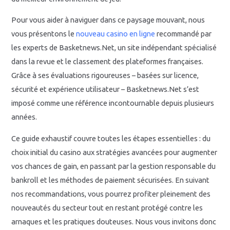
Pour vous aider à naviguer dans ce paysage mouvant, nous
vous présentons le
nouveau casino en ligne
recommandé par
les experts de Basketnews.Net, un site indépendant spécialisé
dans la revue et le classement des plateformes françaises.
Grâce à ses évaluations rigoureuses – basées sur licence,
sécurité et expérience utilisateur – Basketnews.Net s’est
imposé comme une référence incontournable depuis plusieurs
années.
Ce guide exhaustif couvre toutes les étapes essentielles : du
choix initial du casino aux stratégies avancées pour augmenter
vos chances de gain, en passant par la gestion responsable du
bankroll et les méthodes de paiement sécurisées. En suivant
nos recommandations, vous pourrez profiter pleinement des
nouveautés du secteur tout en restant protégé contre les
arnaques et les pratiques douteuses. Nous vous invitons donc