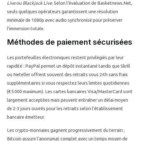
Live
ou
Blackjack Live
. Selon l’évaluation de Basketnews.Net,
seuls quelques opérateurs garantissent une résolution
minimale de 1080p avec audio synchronisé pour préserver
l’immersion totale.
Méthodes de paiement sécurisées
Les portefeuilles électroniques restent privilégiés par leur
rapidité : PayPal permet un dépôt instantané tandis que Skrill
ou Neteller offrent souvent des retraits sous 24 h sans frais
supplémentaires si vous respectez leurs limites quotidiennes
(€ 5 000 maximum). Les cartes bancaires Visa/MasterCard sont
largement acceptées mais peuvent entraîner un délai moyen
de 2‑3 jours ouvrés pour les retraits selon l’établissement
bancaire émetteur.
Les crypto‑monnaies gagnent progressivement du terrain ;
Bitcoin assure l’anonymat complet avec un temps moyen de