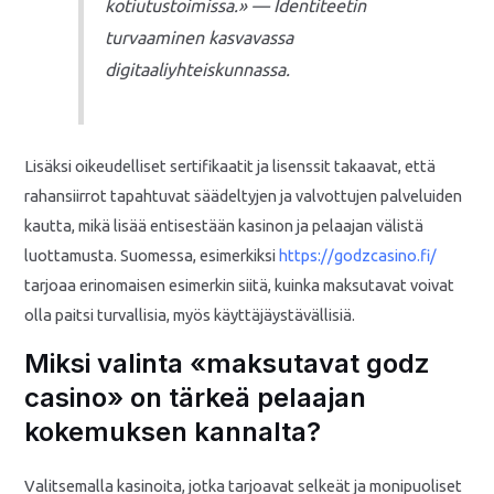
kotiutustoimissa.» — Identiteetin
turvaaminen kasvavassa
digitaaliyhteiskunnassa.
Lisäksi oikeudelliset sertifikaatit ja lisenssit takaavat, että
rahansiirrot tapahtuvat säädeltyjen ja valvottujen palveluiden
kautta, mikä lisää entisestään kasinon ja pelaajan välistä
luottamusta. Suomessa, esimerkiksi
https://godzcasino.fi/
tarjoaa erinomaisen esimerkin siitä, kuinka maksutavat voivat
olla paitsi turvallisia, myös käyttäjäystävällisiä.
Miksi valinta «maksutavat godz
casino» on tärkeä pelaajan
kokemuksen kannalta?
Valitsemalla kasinoita, jotka tarjoavat selkeät ja monipuoliset